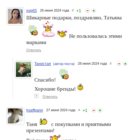
+
1
ovp65
26 июня 2024 года
#
Шикарные подарки, поздравляю, Татьяна
Не пользовалась этими
марками
Ответить
Танистая
28 июня 2024 года
#
(автор поста)
Спасибо!
Хорошие бренды!
↑
Ответить
+
1
hsaffpann
27 июня 2024 года
#
Таня
с покупками и приятными
презентами!