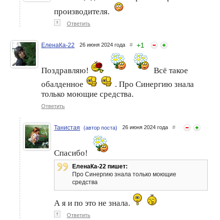
производителя.
↑
Ответить
+
1
ЕленаКа-22
26 июня 2024 года
#
Поздравляю!
Всё такое
обалденное
. Про Синергию знала
только моющие средства.
Ответить
Танистая
26 июня 2024 года
#
(автор поста)
Спасибо!
ЕленаКа-22 пишет:
Про Синергию знала только моющие
средства
А я и по это не знала.
↑
Ответить