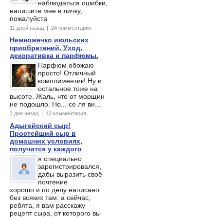
наблюдаться ошибки,
напишите мне в личку,
пожалуйста
11 дней назад | 24 комментария
Немножечко июльских
приобретений. Уход,
декоративка и парфюмы.
Парфюм обожаю
просто! Отличный
комплиментик! Ну и
остальное тоже на
высоте. Жаль, что от морщин
не подошло. Но... се ля ви...
3 дня назад | 42 комментария
Адыгейский сыр!
Простейший сыр в
домашних условиях,
получится у каждого
я специально
зарегистрировался,
дабы выразить своё
почтение
хорошо и по делу написано
без всяких там: а сейчас,
ребята, я вам расскажу
рецепт сыра, от которого вы