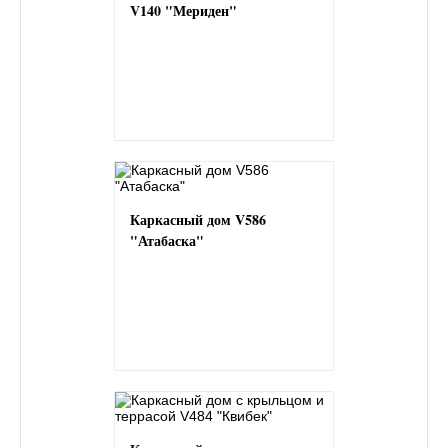
V140 "Мериден"
Каркасный дом V586
"Атабаска"