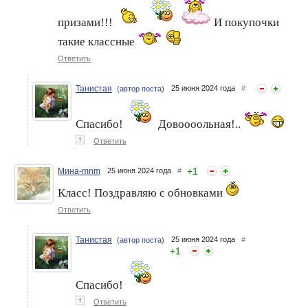
призами!!!
И покупочки
такие классные
Ответить
Танистая
25 июня 2024 года
#
(автор поста)
Спасибо!
Довоооольная!..
↑
Ответить
Покупки и подарочки с
Получение подарочков и
конференции
призов - приятные
#masuraeventminsk!
моменты.
+
1
Мина-mnm
25 июня 2024 года
#
Класс! Поздравляю с обновками
Ответить
Танистая
25 июня 2024 года
#
(автор поста)
+
1
Спасибо!
↑
Ответить