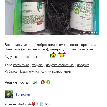
Вот такие у меня приобретения косметического арсенала.
Наверное (но это не точно), теперь долго хвастаться не
буду - вроде всё пока есть.
Тэги:
косметика
,
покупки
,
покупка косметики
,
подарки
Рубрика:
Наши покупки-новинки-похвастушки!
+14
Рейтинг поста:
Танистая
3
653
25 июня 2024 года