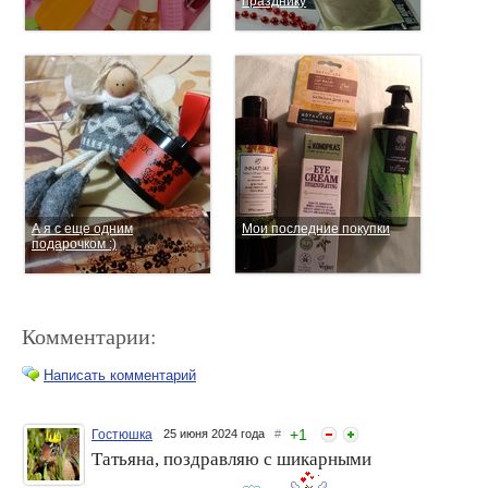
празднику
А я с еще одним
Мои последние покупки
подарочком :)
Комментарии:
Написать комментарий
+
1
Гостюшка
25 июня 2024 года
#
Татьяна, поздравляю с шикарными
Приятные подарочки за
Немного о покупках
фото-флешмоб
косметики!