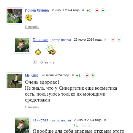
+
1
Ирина Ливень
25 июня 2024 года
#
Ответить
Танистая
26 июня 2024 года
#
(автор поста)
↑
Ответить
+
1
Ms Kristi
26 июня 2024 года
#
Очень здорово!
Не знала, что у Синергетик еще косметика
есть, пользуюсь только их моющими
средствами
Ответить
Танистая
26 июня 2024 года
#
(автор поста)
+
1
Я вообще для себя впервые открыла этого