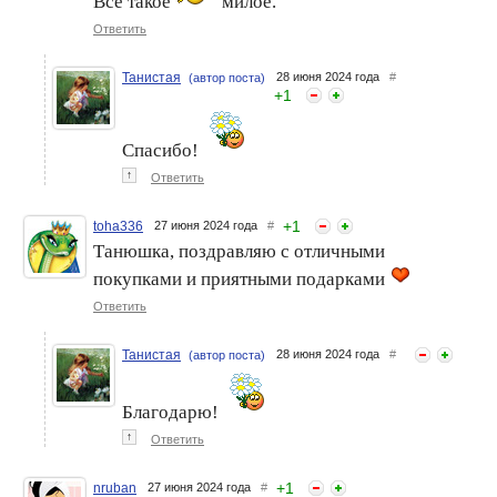
Всё такое
милое.
Ответить
Танистая
28 июня 2024 года
#
(автор поста)
+
1
Спасибо!
↑
Ответить
+
1
toha336
27 июня 2024 года
#
Танюшка, поздравляю с отличными
покупками и приятными подарками
Ответить
Танистая
28 июня 2024 года
#
(автор поста)
Благодарю!
↑
Ответить
+
1
nruban
27 июня 2024 года
#