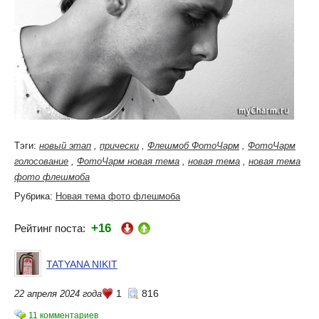
Тэги:
новый этап
,
прически
,
Флешмоб ФотоЧарм
,
ФотоЧарм
голосование
,
ФотоЧарм новая тема
,
новая тема
,
новая тема
фото флешмоба
Рубрика:
Новая тема фото флешмоба
+16
Рейтинг поста:
TATYANA NIKIT
1
816
22 апреля 2024 года
11 комментариев