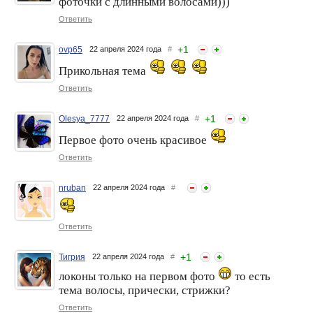
фоточки с длинными волосами)))
Новая тема: "Пусть всегда
Новая тема: "Блины и
будет Солнце!". Прием
Масленица". Прием фото
Ответить
фото до 1 апреля
до 7 марта включительно
включительно
+
1
ovp65
22 апреля 2024 года
#
Прикольная тема
Ответить
+
1
Olesya_7777
22 апреля 2024 года
#
Первое фото очень красивое
Фото флешмоб. 53 этап.
Фото-флешмоб 78 этап.
Ответить
Новая тема: "Книга не мед,
Новая тема "Чёрно - белое
а всякий берет". Прием
настроение". Приём фото
фото до 13 апреля
до 4 апреля
nruban
22 апреля 2024 года
#
включительно
(включительно).
Ответить
+
1
Тигрия
22 апреля 2024 года
#
локоны только на первом фото
то есть
тема волосы, прически, стрижки?
Ответить