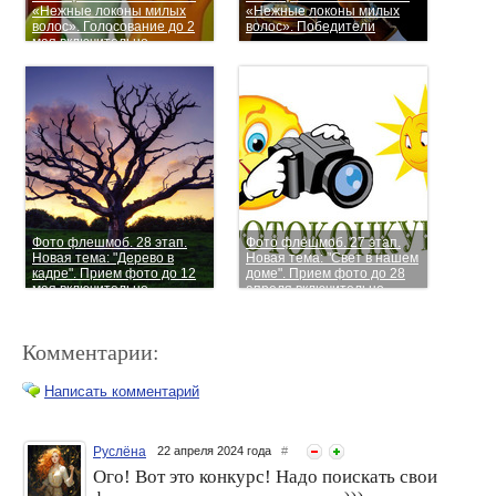
«Нежные локоны милых
«Нежные локоны милых
волос». Голосование до 2
волос». Победители
мая включительно.
Фото флешмоб. 28 этап.
Фото флешмоб. 27 этап.
Новая тема: "Дерево в
Новая тема: "Свет в нашем
кадре". Прием фото до 12
доме". Прием фото до 28
мая включительно
апреля включительно
Комментарии:
Написать комментарий
Руслёна
22 апреля 2024 года
#
Ого! Вот это конкурс! Надо поискать свои
Фото флешмоб. 52 этап.
Фото флешмоб. 50 этап.