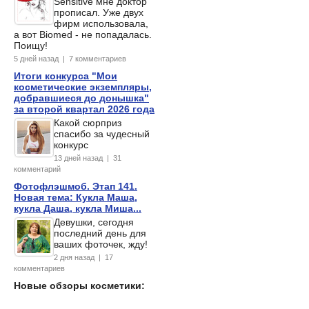
Sensitive мне доктор
прописал. Уже двух
фирм использовала,
а вот Biomed - не попадалась.
Поищу!
5 дней назад | 7 комментариев
Итоги конкурса "Мои
косметические экземпляры,
добравшиеся до донышка"
за второй квартал 2026 года
Какой сюрприз
спасибо за чудесный
конкурс
13 дней назад | 31
комментарий
Фотофлэшмоб. Этап 141.
Новая тема: Кукла Маша,
кукла Даша, кукла Миша...
Девушки, сегодня
последний день для
ваших фоточек, жду!
2 дня назад | 17
комментариев
Новые обзоры косметики: