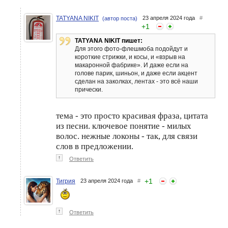
TATYANA NIKIT
23 апреля 2024 года
#
(автор поста)
+
1
TATYANA NIKIT пишет:
Для этого фото-флешмоба подойдут и
короткие стрижки, и косы, и «взрыв на
макаронной фабрике». И даже если на
голове парик, шиньон, и даже если акцент
сделан на заколках, лентах - это всё наши
прически.
тема - это просто красивая фраза, цитата
из песни. ключевое понятие - милых
волос. нежные локоны - так, для связи
слов в предложении.
↑
Ответить
+
1
Тигрия
23 апреля 2024 года
#
↑
Ответить