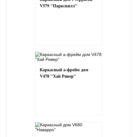
V579 "Парксвилл"
Каркасный а-фрейм дом
V478 "Хай Ривер"