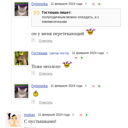
Dylsineika
11 февраля 2024 года
#
Гостюшка пишет:
полугодичным можно опаздать, а с
ежемесячными
он у меня перетекающий
↑
Ответить
Гостюшка
11 февраля 2024 года
#
(автор поста)
Тоже неплохо
↑
Ответить
Dylsineika
11 февраля 2024 года
#
↑
Ответить
nruban
11 февраля 2024 года
#
С пустышками!