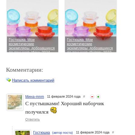
Гостюшка. Мои
Гостюшка. Мои
косметические
косметические
экземпляры, добравшиеся
экземпляры, добравшиеся
до донышка. Июнь 2024
до донышка. Январь 2023
Комментарии:
Написать комментарий
Мина-mnm
11 февраля 2024 года
#
С пустышками! Хороший наборчик
Гостюшка. Мои
Гостюшка. Мои
косметические
получился
косметические
экземпляры, добравшиеся
экземпляры, добравшиеся
до донышка. Апрель 2024
Ответить
до донышка. Декабрь 2024
Гостюшка
11 февраля 2024 года
#
(автор поста)