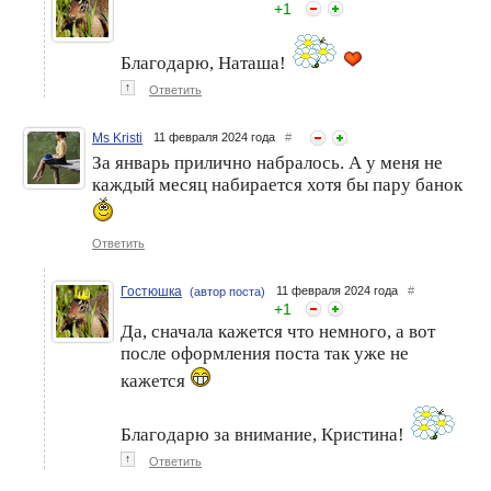
+
1
Благодарю, Наташа!
↑
Ответить
Ms Kristi
11 февраля 2024 года
#
Гостюшка. Мои
Гостюшка. Мои
косметические
косметические
За январь прилично набралось. А у меня не
экземпляры, добравшиеся
экземпляры, добравшиеся
каждый месяц набирается хотя бы пару банок
до донышка. Март 2024
до донышка. Июль 2024
Ответить
Гостюшка
11 февраля 2024 года
#
(автор поста)
+
1
Да, сначала кажется что немного, а вот
после оформления поста так уже не
кажется
Благодарю за внимание, Кристина!
↑
Ответить