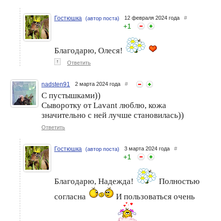
Гостюшка
12 февраля 2024 года
#
(автор поста)
+
1
Благодарю, Олеся!
↑
Ответить
nadsten91
2 марта 2024 года
#
С пустышками))
Сыворотку от Lavant люблю, кожа
значительно с ней лучше становилась))
Ответить
Гостюшка
3 марта 2024 года
#
(автор поста)
+
1
Благодарю, Надежда!
Полностью
согласна
И пользоваться очень