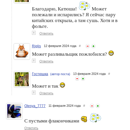
Благодарю, Катюша!
Может
полежали и испарились? Я сейчас пару
китайских открыла, а там сушь. Хотя и в
фольге.
↑
Ответить
Riglis
12 февраля 2024 года
#
Может разливальщик пожлобился?
↑
Ответить
Гостюшка
13 февраля 2024 года
#
(автор поста)
Может и так
↑
Ответить
Olesya_7777
11 февраля 2024 года
#
С пустыми флакончиками
Ответить