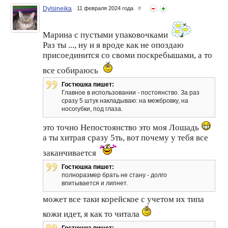
Dylsineika
11 февраля 2024 года
#
Марина с пустыми упаковочками
Раз ты ..., ну и я вроде как не опоздаю
присоединится со своми поскребышами, а то
все собираюсь
Гостюшка пишет:
Главное в использовании - постоянство. За раз
сразу 5 штук накладываю: на межбровку, на
носогубки, под глаза.
это точно Непостоянство это моя Лошадь
а ты хитрая сразу 5ть, вот почему у тебя все
заканчивается
Гостюшка пишет:
полноразмер брать не стану - долго
впитывается и липнет.
может все таки корейское с учетом их типа
кожи идет, я как то читала