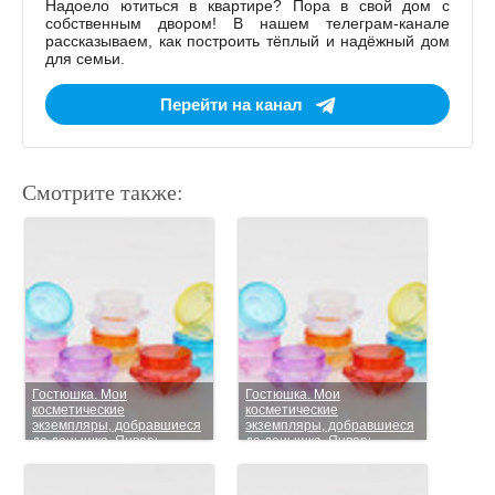
Надоело ютиться в квартире? Пора в свой дом с
собственным двором! В нашем телеграм-канале
рассказываем, как построить тёплый и надёжный дом
для семьи.
Перейти на канал
Смотрите также:
Гостюшка. Мои
Гостюшка. Мои
косметические
косметические
экземпляры, добравшиеся
экземпляры, добравшиеся
до донышка. Январь
до донышка. Январь