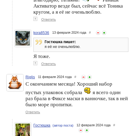
Активатор везде был, сейчас всё Тоника
кругом, а я её не оченьлюблю.
↑
Ответить
kora8536
13 февраля 2024 года
#
Гостюшка пишет:
я её не оченьлюблю.
Я тоже.
↑
Ответить
Riglis
11 февраля 2024 года
#
С окончанием месяца! Хороший набор
пустых упаковок собрала
я всего один
раз брала в Фиксе маски в ванночке, так в ней
было море пропитки.
Ответить
Гостюшка
12 февраля 2024 года
#
(автор поста)