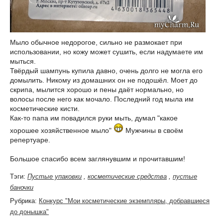
Мыло обычное недорогое, сильно не размокает при
использовании, но кожу может сушить, если надумаете им
мыться.
Твёрдый шампунь купила давно, очень долго не могла его
домылить. Никому из домашних он не подошёл. Моет до
скрипа, мылится хорошо и пены даёт нормально, но
волосы после него как мочало. Последний год мыла им
косметические кисти.
Как-то папа им повадился руки мыть, думал "какое
хорошее хозяйственное мыло"
Мужчины в своём
репертуаре.
Большое спасибо всем заглянувшим и прочитавшим!
Тэги:
Пустые упаковки
,
косметические средства
,
пустые
баночки
Рубрика:
Конкурс "Мои косметические экземпляры, добравшиеся
до донышка"