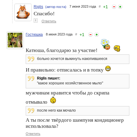
+
1
Riglis
7 июня 2023 года
#
(автор поста)
Спасибо!
↑
Ответить
+
1
Гостюшка
8 июня 2023 года
#
Катюша, благодарю за участие!
больно хочется выкинуть накопившееся
И правильно: отписалась и в топку
Riglis пишет:
"какое хорошее хозяйственное мыло"
мужчинам нравится чтобы до скрипа
отмывало
после него как мочало
А ты после твёрдого шампуня кондиционер
использовала?
Ответить