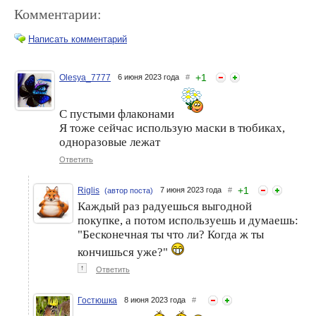
Комментарии:
Написать комментарий
+
1
Olesya_7777
6 июня 2023 года
#
Riglis. Пустые упаковки за
Riglis. Пустые упаковки за
ноябрь 2023 года.
март 2023 года.
С пустыми флаконами
Я тоже сейчас использую маски в тюбиках,
одноразовые лежат
Ответить
+
1
Riglis
7 июня 2023 года
#
(автор поста)
Каждый раз радуешься выгодной
покупке, а потом используешь и думаешь:
"Бесконечная ты что ли? Когда ж ты
кончишься уже?"
Riglis. Пустые упаковки за
Riglis. Пустые упаковки за
сентябрь 2023 года.
↑
август 2023 года.
Ответить
Гостюшка
8 июня 2023 года
#