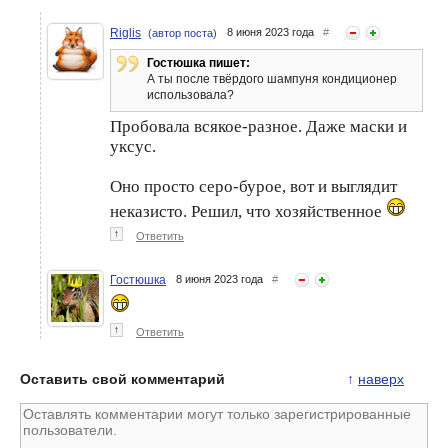
Riglis
8 июня 2023 года
#
(автор поста)
Гостюшка пишет:
А ты после твёрдого шампуня кондиционер
использовала?
Пробовала всякое-разное. Даже маски и
уксус.
Оно просто серо-бурое, вот и выглядит
неказисто. Решил, что хозяйственное
↑
Ответить
Гостюшка
8 июня 2023 года
#
↑
Ответить
Оставить свой комментарий
↑
наверх