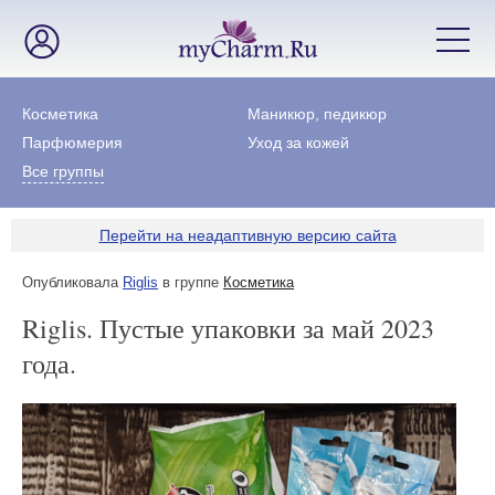
Косметика
Маникюр, педикюр
Парфюмерия
Уход за кожей
Все группы
Перейти на неадаптивную версию сайта
Опубликовала
Riglis
в группе
Косметика
Riglis. Пустые упаковки за май 2023
года.