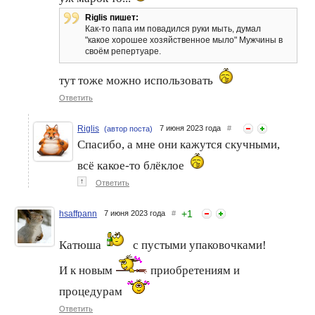
Riglis пишет:
Как-то папа им повадился руки мыть, думал
"какое хорошее хозяйственное мыло" Мужчины в
своём репертуаре.
тут тоже можно использовать
Ответить
Riglis
7 июня 2023 года
#
(автор поста)
Спасибо, а мне они кажутся скучными,
всё какое-то блёклое
↑
Ответить
+
1
hsaffpann
7 июня 2023 года
#
Катюша
с пустыми упаковочками!
И к новым
приобретениям и
процедурам
Ответить