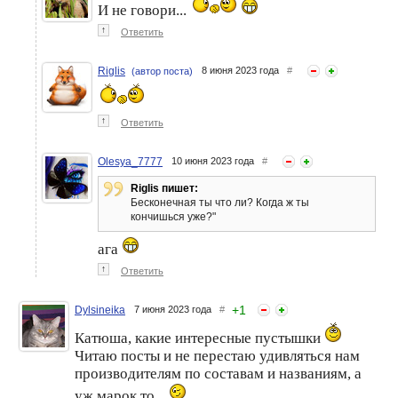
И не говори...
↑
Ответить
Riglis
8 июня 2023 года
#
(автор поста)
↑
Ответить
Olesya_7777
10 июня 2023 года
#
Riglis пишет:
Бесконечная ты что ли? Когда ж ты
кончишься уже?"
ага
↑
Ответить
+
1
Dylsineika
7 июня 2023 года
#
Катюша, какие интересные пустышки
Читаю посты и не перестаю удивляться нам
производителям по составам и названиям, а
уж марок то...