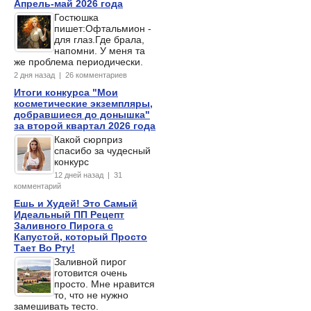
Апрель-май 2026 года
Гостюшка
пишет:Офтальмион -
для глаз.Где брала,
напомни. У меня та
же проблема периодически.
2 дня назад | 26 комментариев
Итоги конкурса "Мои
косметические экземпляры,
добравшиеся до донышка"
за второй квартал 2026 года
Какой сюрприз
спасибо за чудесный
конкурс
12 дней назад | 31
комментарий
Ешь и Худей! Это Самый
Идеальный ПП Рецепт
Заливного Пирога с
Капустой, который Просто
Тает Во Рту!
Заливной пирог
готовится очень
просто. Мне нравится
то, что не нужно
замешивать тесто.