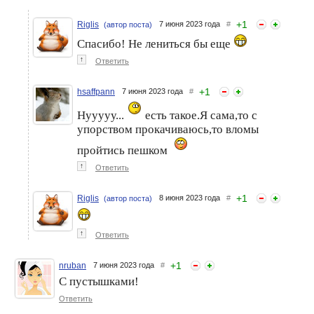
+
1
Riglis
7 июня 2023 года
#
(автор поста)
Спасибо! Не лениться бы еще
↑
Ответить
+
1
hsaffpann
7 июня 2023 года
#
Нууууу...
есть такое.Я сама,то с
упорством прокачиваюсь,то вломы
пройтись пешком
↑
Ответить
+
1
Riglis
8 июня 2023 года
#
(автор поста)
↑
Ответить
+
1
nruban
7 июня 2023 года
#
С пустышками!
Ответить