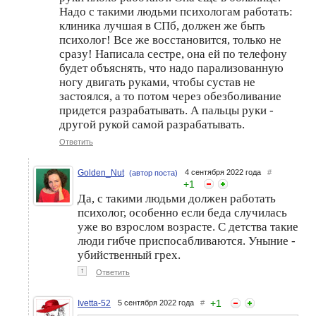
Надо с такими людьми психологам работать:
клиника лучшая в СПб, должен же быть
психолог! Все же восстановится, только не
сразу! Написала сестре, она ей по телефону
будет объяснять, что надо парализованную
ногу двигать руками, чтобы сустав не
застоялся, а то потом через обезболивание
придется разрабатывать. А пальцы руки -
другой рукой самой разрабатывать.
Ответить
Golden_Nut
4 сентября 2022 года
#
(автор поста)
+
1
Да, c такими людьми должен работать
психолог, особенно если беда случилась
уже во взрослом возрасте. С детства такие
люди гибче приспосабливаются. Уныние -
убийственный грех.
↑
Ответить
+
1
Ivetta-52
5 сентября 2022 года
#