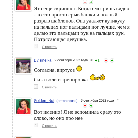
Это еще скриншот. Когда смотришь видео
- то это просто срыв башки и полный
разрыв шаблонов. Она удаляет кутикулу
на пальцах ног пальцами ног лучше, чем я
делаю это пальцами рук на пальцах рук.
Потрясающая девушка.
↑
Ответить
+
1
Dylsineika
2 сентября 2022 года
#
Согласна, виртуоз
Сила воли и тренировка
↑
Ответить
Golden_Nut
3 сентября 2022 года
#
(автор поста)
Вот именно! Я не вспомнила сразу это
слово, но оно про нее
↑
Ответить