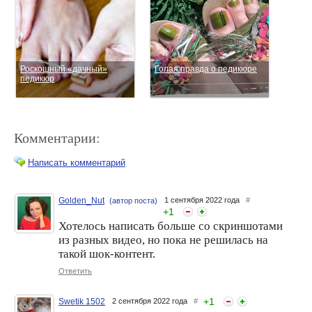
Роскошный «дачный»
Голая правда о педикюре
педикюр
Комментарии:
Написать комментарий
Golden_Nut
1 сентября 2022 года
#
(автор поста)
+
1
Как сохранить педикюр
Хотелось написать больше со скриншотами
Конкурс «Домашний
надолго
педикюр».
из разных видео, но пока не решилась на
такой шок-контент.
Ответить
+
1
Swetik 1502
2 сентября 2022 года
#