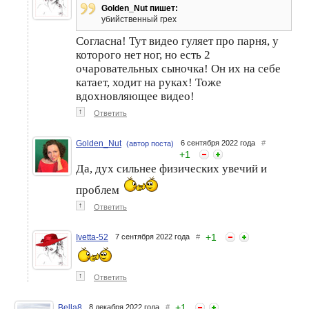
Golden_Nut пишет:
убийственный грех
Согласна! Тут видео гуляет про парня, у
которого нет ног, но есть 2
очаровательных сыночка! Он их на себе
катает, ходит на руках! Тоже
вдохновляющее видео!
↑
Ответить
Golden_Nut
6 сентября 2022 года
#
(автор поста)
+
1
Да, дух сильнее физических увечий и
проблем
↑
Ответить
+
1
Ivetta-52
7 сентября 2022 года
#
↑
Ответить
+
1
Bella8
8 декабря 2022 года
#