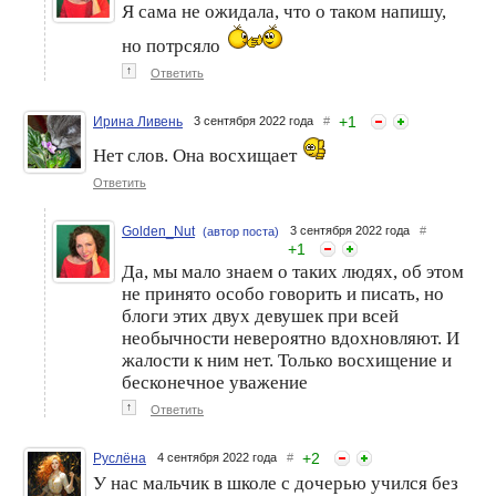
Я сама не ожидала, что о таком напишу,
но потрсяло
↑
Ответить
+
1
Ирина Ливень
3 сентября 2022 года
#
Нет слов. Она восхищает
Ответить
Golden_Nut
3 сентября 2022 года
#
(автор поста)
+
1
Да, мы мало знаем о таких людях, об этом
не принято особо говорить и писать, но
блоги этих двух девушек при всей
необычности невероятно вдохновляют. И
жалости к ним нет. Только восхищение и
бесконечное уважение
↑
Ответить
+
2
Руслёна
4 сентября 2022 года
#
У нас мальчик в школе с дочерью учился без