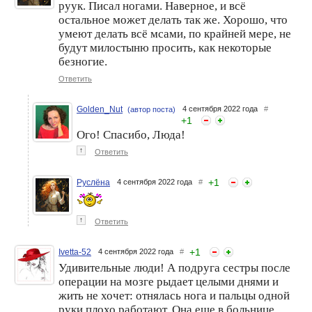
руук. Писал ногами. Наверное, и всё
остальное может делать так же. Хорошо, что
умеют делать всё мсами, по крайней мере, не
будут милостыню просить, как некоторые
безногие.
Ответить
Golden_Nut
4 сентября 2022 года
#
(автор поста)
+
1
Ого! Спасибо, Люда!
↑
Ответить
+
1
Руслёна
4 сентября 2022 года
#
↑
Ответить
+
1
Ivetta-52
4 сентября 2022 года
#
Удивительные люди! А подруга сестры после
операции на мозге рыдает целыми днями и
жить не хочет: отнялась нога и пальцы одной
руки плохо работают. Она еще в больнице.