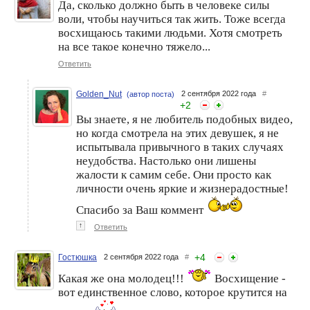
Да, сколько должно быть в человеке силы
воли, чтобы научиться так жить. Тоже всегда
восхищаюсь такими людьми. Хотя смотреть
на все такое конечно тяжело...
Ответить
Какой педикюр лучше?
Мой незатейливый
домашний педикюр
Golden_Nut
2 сентября 2022 года
#
(автор поста)
+
2
Вы знаете, я не любитель подобных видео,
но когда смотрела на этих девушек, я не
испытывала привычного в таких случаях
неудобства. Настолько они лишены
жалости к самим себе. Они просто как
личности очень яркие и жизнерадостные!
Спасибо за Ваш коммент
↑
Ответить
+
4
Гостюшка
2 сентября 2022 года
#
Какая же она молодец!!!
Восхищение -
вот единственное слово, которое крутится на