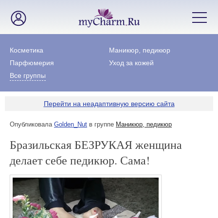
Косметика
Маникюр, педикюр
Парфюмерия
Уход за кожей
Все группы
Перейти на неадаптивную версию сайта
Опубликовала
Golden_Nut
в группе
Маникюр, педикюр
Бразильская БЕЗРУКАЯ женщина
делает себе педикюр. Сама!