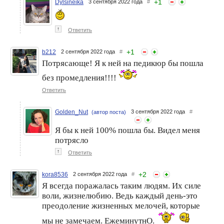
+
1
Dylsineika
3 сентября 2022 года
#
↑
Ответить
+
1
b212
2 сентября 2022 года
#
Потрясающе! Я к ней на педикюр бы пошла
без промедления!!!!
Ответить
Golden_Nut
3 сентября 2022 года
#
(автор поста)
Я бы к ней 100% пошла бы. Видел меня
потрясло
↑
Ответить
+
2
kora8536
2 сентября 2022 года
#
Я всегда поражалась таким людям. Их силе
воли, жизнелюбию. Ведь каждый день-это
преодоление жизненных мелочей, которые
мы не замечаем. ЕжеминутнО.