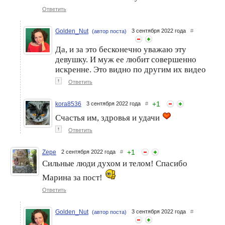
Ответить
Golden_Nut
3 сентября 2022 года
#
(автор поста)
Да, и за это бесконечно уважаю эту
девушку. И муж ее любит совершенно
искренне. Это видно по другим их видео
↑
Ответить
+
1
kora8536
3 сентября 2022 года
#
Счастья им, здровья и удачи
↑
Ответить
+
1
Zepe
2 сентября 2022 года
#
Сильные люди духом и телом! Спасибо
Марина за пост!
Ответить
Golden_Nut
3 сентября 2022 года
#
(автор поста)