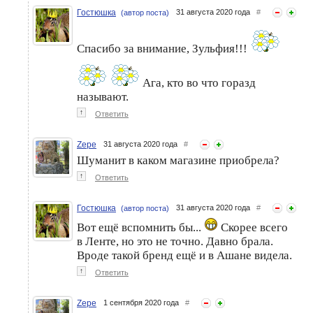
Гостюшка
31 августа 2020 года
#
(автор поста)
Спасибо за внимание, Зульфия!!!
Ага, кто во что горазд
называют.
↑
Ответить
Zepe
31 августа 2020 года
#
Шуманит в каком магазине приобрела?
↑
Ответить
Гостюшка
31 августа 2020 года
#
(автор поста)
Вот ещё вспомнить бы...
Скорее всего
в Ленте, но это не точно. Давно брала.
Вроде такой бренд ещё и в Ашане видела.
↑
Ответить
Zepe
1 сентября 2020 года
#