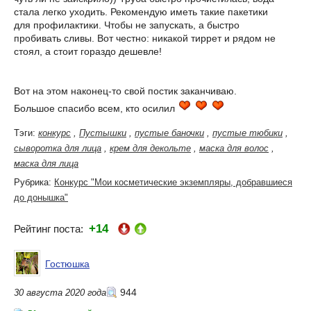
стала легко уходить. Рекомендую иметь такие пакетики
для профилактики. Чтобы не запускать, а быстро
пробивать сливы. Вот честно: никакой тиррет и рядом не
стоял, а стоит гораздо дешевле!
Вот на этом наконец-то свой постик заканчиваю.
Большое спасибо всем, кто осилил
Тэги:
конкурс
,
Пустышки
,
пустые баночки
,
пустые тюбики
,
сыворотка для лица
,
крем для декольте
,
маска для волос
,
маска для лица
Рубрика:
Конкурс "Мои косметические экземпляры, добравшиеся
до донышка"
+14
Рейтинг поста:
Гостюшка
944
30 августа 2020 года