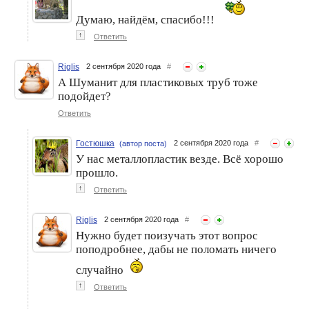
Думаю, найдём, спасибо!!!
↑
Ответить
Riglis
2 сентября 2020 года
#
А Шуманит для пластиковых труб тоже
подойдет?
Ответить
Гостюшка
2 сентября 2020 года
#
(автор поста)
У нас металлопластик везде. Всё хорошо
прошло.
↑
Ответить
Riglis
2 сентября 2020 года
#
Нужно будет поизучать этот вопрос
поподробнее, дабы не поломать ничего
случайно
↑
Ответить