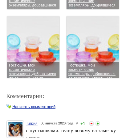
косметические
косметические
экземпляры, добравшиеся
экземпляры, добравшиеся
до донышка. Август
до донышка. Август
Гостюшка. Мои
Гостюшка. Мои
косметические
косметические
экземпляры, добравшиеся
экземпляры, добравшиеся
до донышка. Август
до донышка. Август 2024
Комментарии:
Написать комментарий
+
1
Тигрия
30 августа 2020 года
#
с пустышками. теану возьму на заметку
Гостюшка. Мои
Гостюшка. Мои
Ответить