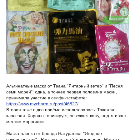
Альгинатные маски от Теана "Янтарный ветер" и "Песня
семи морей": одна, а точнее первая половина маски,
принимала участие в селфи-эстафете:
https://www.mycharm.ru/post/46827/
Вторая тоже в два приёма использовалась. Такая же
классная. Хорошо тонизирует, освежает кожу, подтягивает
мелкие морщинки.
Маска-пленка от бренда Натуралист "Ягодное
совершенство" - Рассчитана на 2 применения. Маска с