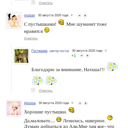
↑
Ответить
nruban
30 августа 2020 года
#
С пустышками!
Мне шуманит тоже
нравится
Ответить
Гостюшка
30 августа 2020 года
#
(автор поста)
+
1
Благодарю за внимание, Наташа!!!
↑
Ответить
Alouisa
30 августа 2020 года
#
Хорошие пустышки.
Да,маловато....
Ленилась, наверное.
Думаю добраться до Али.Мне там кое- что