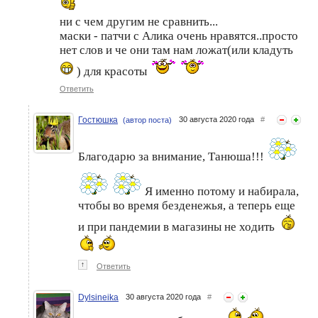
ни с чем другим не сравнить...
маски - патчи с Алика очень нравятся..просто
нет слов и че они там нам ложат(или кладуть
) для красоты
Ответить
Гостюшка
30 августа 2020 года
#
(автор поста)
Благодарю за внимание, Танюша!!!
Я именно потому и набирала,
чтобы во время безденежья, а теперь еще
и при пандемии в магазины не ходить
↑
Ответить
Dylsineika
30 августа 2020 года
#