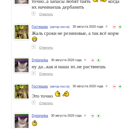
точно..а запасы любят таять
когда
их начинаешь дербанить
↑
Ответить
Гостюшка
30 августа 2020 года
#
(автор поста)
Жаль сроки не резиновые, а так всё норм
↑
Ответить
Dylsineika
30 августа 2020 года
#
ну да...как и наша зп..не растянешь
↑
Ответить
Гостюшка
30 августа 2020 года
#
(автор поста)
Это точно
↑
Ответить
Dylsineika
30 августа 2020 года
#