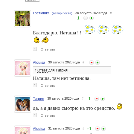
косметические
косметические
экземпляры, добравшиеся
экземпляры, добравшиеся
до донышка. Август 2023
до донышка. Август 2025
года
Гостюшка
30 августа 2020 года
#
(автор поста)
+
1
Благодарю, Наташа!!!
↑
Ответить
Alouisa
30 августа 2020 года
#
Итоги конкурса "Мои
Гостюшка. Мои
косметические,
косметические
↑
Ответ
для
Тигрия
экземпляры добравшиеся
экземпляры, добравшиеся
до донышка" за август
до донышка. Июнь
Наташа, там нет ретинола.
↑
Ответить
+
1
Тигрия
30 августа 2020 года
#
да, а я давно смотрю на это средство.
↑
Ответить
+
1
Alouisa
31 августа 2020 года
#