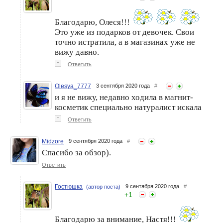
Благодарю, Олеся!!!
Это уже из подарков от девочек. Свои
точно истратила, а в магазинах уже не
вижу давно.
↑
Ответить
Olesya_7777
3 сентября 2020 года
#
и я не вижу, недавно ходила в магнит-
косметик специально натуралист искала
↑
Ответить
Midzore
9 сентября 2020 года
#
Спасибо за обзор).
Ответить
Гостюшка
9 сентября 2020 года
#
(автор поста)
+
1
Благодарю за внимание, Настя!!!