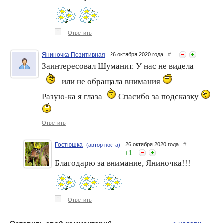
↑
Ответить
Яниночка Позитивная
26 октября 2020 года
#
Заинтересовал Шуманит. У нас не видела
или не обращала внимания
Разую-ка я глаза
Спасибо за подсказку
Ответить
Гостюшка
26 октября 2020 года
#
(автор поста)
+
1
Благодарю за внимание, Яниночка!!!
↑
Ответить
Оставить свой комментарий
↑
наверх