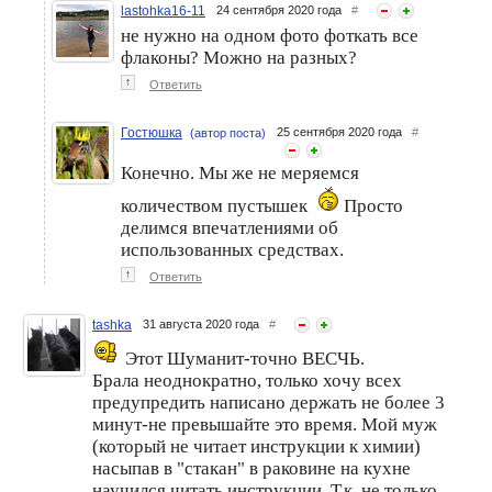
lastohka16-11
24 сентября 2020 года
#
не нужно на одном фото фоткать все
флаконы? Можно на разных?
↑
Ответить
Гостюшка
25 сентября 2020 года
#
(автор поста)
Конечно. Мы же не меряемся
количеством пустышек
Просто
делимся впечатлениями об
использованных средствах.
↑
Ответить
tashka
31 августа 2020 года
#
Этот Шуманит-точно ВЕСЧЬ.
Брала неоднократно, только хочу всех
предупредить написано держать не более 3
минут-не превышайте это время. Мой муж
(который не читает инструкции к химии)
насыпав в "стакан" в раковине на кухне
научился читать инструкции. Т.к. не только