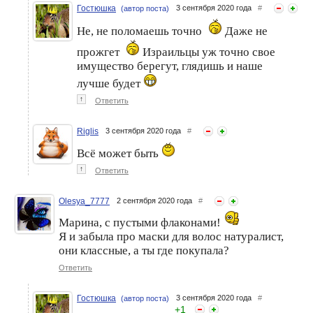
Гостюшка
3 сентября 2020 года
#
(автор поста)
Не, не поломаешь точно
Даже не
прожгет
Израильцы уж точно свое
имущество берегут, глядишь и наше
лучше будет
↑
Ответить
Riglis
3 сентября 2020 года
#
Всё может быть
↑
Ответить
Olesya_7777
2 сентября 2020 года
#
Марина, с пустыми флаконами!
Я и забыла про маски для волос натуралист,
они классные, а ты где покупала?
Ответить
Гостюшка
3 сентября 2020 года
#
(автор поста)
+
1