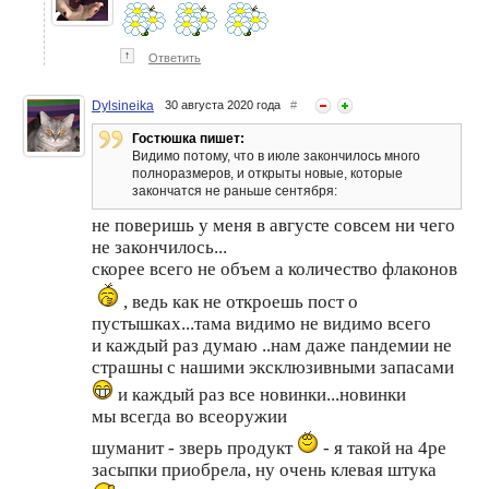
↑
Ответить
Dylsineika
30 августа 2020 года
#
Гостюшка пишет:
Видимо потому, что в июле закончилось много
полноразмеров, и открыты новые, которые
закончатся не раньше сентября:
не поверишь у меня в августе совсем ни чего
не закончилось...
скорее всего не объем а количество флаконов
, ведь как не откроешь пост о
пустышках...тама видимо не видимо всего
и каждый раз думаю ..нам даже пандемии не
страшны с нашими эксклюзивными запасами
и каждый раз все новинки...новинки
мы всегда во всеоружии
шуманит - зверь продукт
- я такой на 4ре
засыпки приобрела, ну очень клевая штука