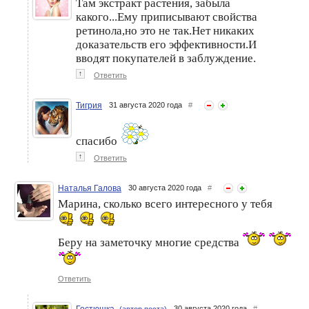
Там экстракт растения, забыла
какого...Ему приписывают свойства
ретинола,но это не так.Нет никаких
доказательств его эффективности.И
вводят покупателей в заблуждение.
↑
Ответить
Тигрия
31 августа 2020 года
#
спасибо
↑
Ответить
Наталья Галова
30 августа 2020 года
#
Марина, сколько всего интересного у тебя
Беру на заметочку многие средства
Ответить
Гостюшка
30 августа 2020 года
#
(автор поста)