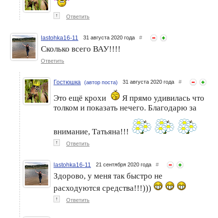
↑
Ответить
lastohka16-11
31 августа 2020 года
#
Сколько всего ВАУ!!!!
Ответить
Гостюшка
31 августа 2020 года
#
(автор поста)
Это ещё крохи
Я прямо удивилась что
толком и показать нечего. Благодарю за
внимание, Татьяна!!!
↑
Ответить
lastohka16-11
21 сентября 2020 года
#
Здорово, у меня так быстро не
расходуются средства!!!)))
↑
Ответить