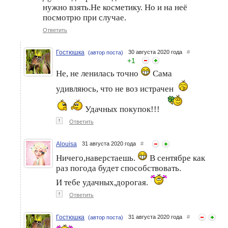
нужно взять.Не косметику. Но и на неё
посмотрю при случае.
Ответить
Гостюшка
30 августа 2020 года
#
(автор поста)
+
1
Не, не ленилась точно
Сама
удивляюсь, что не воз истрачен
Удачных покупок!!!
↑
Ответить
Alouisa
31 августа 2020 года
#
Ничего,наверстаешь.
В сентябре как
раз погода будет способствовать.
И тебе удачных,дорогая.
↑
Ответить
Гостюшка
31 августа 2020 года
#
(автор поста)