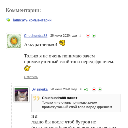
Комментарии:
Написать комментарий
Chuchundra88
28 июня 2020 года
#
Аккуратненько!
Каучуковый гель лак IQ
Базовые покрытия для
Beauty с кальцием.
гель-лака от ROSI
Professional. Часть 1.
Только я не очень понимаю зачем
промежуточный слой топа перед френчем.
Ответить
+
1
Dylsineika
28 июня 2020 года
#
Chuchundra88 пишет:
Только я не очень понимаю зачем
промежуточный слой топа перед френчем
Базовое покрытие и гель-
Спа уход для ногтей и
лак без лампы от Alvin D`or
кутикулы 5 в 1 IQ Beauty
и я
достойны высокой оценки
ладно бы после чтоб бугров не
было..может белый при выкраске нюд за