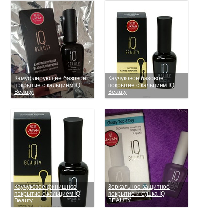
Камуфлирующее базовое
Каучуковое базовое
покрытие с кальцием IQ
покрытие с кальцием IQ
Beauty.
Beauty.
Каучуковое финишное
Зеркальное защитное
покрытие с кальцием IQ
покрытие и сушка IQ
Beauty.
BEAUTY