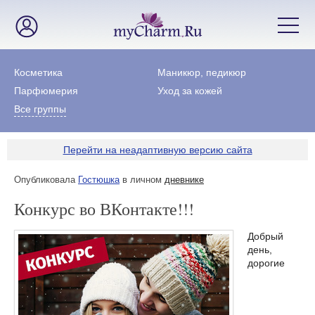
Косметика
Маникюр, педикюр
Парфюмерия
Уход за кожей
Все группы
Перейти на неадаптивную версию сайта
Опубликовала
Гостюшка
в личном
дневнике
Конкурс во ВКонтакте!!!
Добрый
день,
дорогие