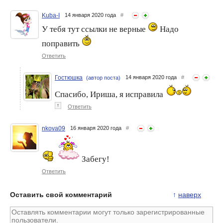
Kuba-I
14 января 2020 года
#
Конкурс 3 в 1. Салат "Мой
Напоминалочка... Конкурс
У тебя тут ссылки не верные
Надо
генерал".
Logo!!!
поправить
Ответить
Гостюшка
14 января 2020 года
#
(автор поста)
Спасибо, Ириша, я исправила
↑
Ответить
nkova09
16 января 2020 года
#
Забегу!
Ответить
Оставить свой комментарий
↑
наверх