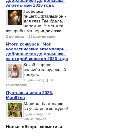
добравшиеся до донышка.
Апрель-май 2026 года
Гостюшка
пишет:Офтальмион -
для глаз.Где брала,
напомни. У меня та
же проблема периодически.
2 дня назад | 26 комментариев
Итоги конкурса "Мои
косметические экземпляры,
добравшиеся до донышка"
за второй квартал 2026 года
Какой сюрприз
спасибо за чудесный
конкурс
13 дней назад | 31
комментарий
Пустышки июля 2026.
Mari67na
Марина, благодарю
за участие в конкурсе!
3 дня назад | 13
комментариев
Новые обзоры косметики: