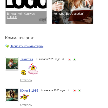
Внимание!!! Конкурс -
Конкурс "Все о любви"
LOGO!!!
Комментарии:
Написать комментарий
Танистая
13 января 2020 года
#
Напоминалочка... Конкурс
Конкурс с Nectaria «Как я …
Logo!!!
с медом!»
Ответить
Юлия Б 1985
14 января 2020 года
#
Ответить