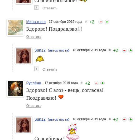
Спасибо большое!
↑
Ответить
+
2
Мина-mnm
17 октября 2019 года
#
Здорово! Поздравляю!!!
Ответить
Приз за конкурс "Косметика
Осенний марафон
для отличного настроения"
стройности, второй этап,
+
2
Sun12
18 октября 2019 года
#
с "Фратти НВ"
(автор поста)
призы от HEAD &
SHOULDERS, PACLAN и
"Фратти НВ"
↑
Ответить
+
2
Руслёна
17 октября 2019 года
#
Здорово! С алоэ - вещь, согласна!
Поздравляю!
Ответить
+
2
Sun12
18 октября 2019 года
#
(автор поста)
Спасибочки!