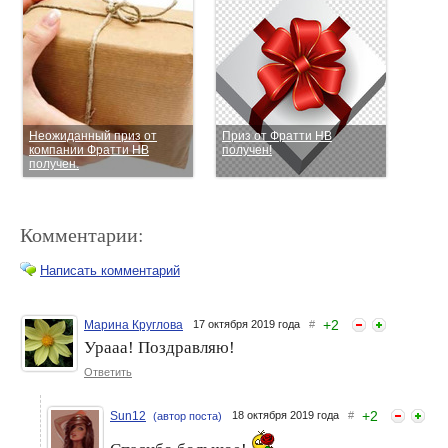
Неожиданный приз от
Приз от Фратти НВ
компании Фратти НВ
получен!
получен.
Комментарии:
Написать комментарий
+
2
Марина Круглова
17 октября 2019 года
#
Урааа! Поздравляю!
Приз от «Фратти НБ» за
Осенний марафон
победу в конкурсе «Уход за
Ответить
стройности с NIVEA,
кожей в летнее время»
"Фратти НВ" и Paclan,
получен!
призы
+
2
Sun12
18 октября 2019 года
#
(автор поста)