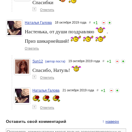
Спасибки
↑
Ответить
+
1
Наталья Галова
18 октября 2019 года
#
Настенька, от души поздравляю
.
Приз шикарнейший!
Ответить
+
1
Sun12
19 октября 2019 года
#
(автор поста)
Спасибо, Натуль!
↑
Ответить
+
1
Наталья Галова
21 октября 2019 года
#
↑
Ответить
Оставить свой комментарий
↑
наверх