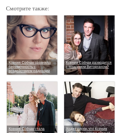
Смотрите также:
Ксения Собчак сравнила
Ксения Собчак разводится
беременность с
с Максимом Виторганом?
воздействием радиации
Ксения Собчак стала
Ходят слухи, что Ксения