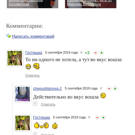
женой Константина
Собчак планирует уйти от
Богомолова
Максима Виторгана
Комментарии:
Написать комментарий
+
3
Гостюшка
5 сентября 2019 года
#
То ни одного не хотела, а тут во вкус вошла
Ксения Собчак опять
Ксении Собчак не
беременна
понравился отдых в
Таиланде
Ответить
chepushtanova-2
5 сентября 2019 года
#
Действительно во вкус вошла
↑
Ответить
Гостюшка
5 сентября 2019 года
#
Максим Виторган ревнует
Ксению Собчак снова
Ксению Собчак
подозревают в
↑