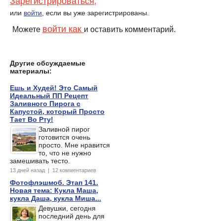
Зарегистрироваться
,
или
войти
, если вы уже зарегистрированы.
войти как
Можете
и оставить комментарий.
Другие обсуждаемые
материалы:
Ешь и Худей! Это Самый
Идеальный ПП Рецепт
Заливного Пирога с
Капустой, который Просто
Тает Во Рту!
Заливной пирог
готовится очень
просто. Мне нравится
то, что не нужно
замешивать тесто.
13 дней назад | 12 комментариев
Фотофлэшмоб. Этап 141.
Новая тема: Кукла Маша,
кукла Даша, кукла Миша...
Девушки, сегодня
последний день для