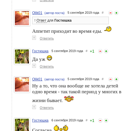
Ответить
беременности
Olik01
5 сентября 2019 года
#
(автор поста)
↑
Ответ
для
Гостюшка
Аппетит приходит во время еды.
↑
Ответить
+
1
Гостюшка
5 сентября 2019 года
#
Да уж
↑
Ответить
Olik01
5 сентября 2019 года
#
(автор поста)
Ну а то, что она вообще не хотела детей
одно время - так такой период у многих в
жизни бывает.
↑
Ответить
+
1
Гостюшка
6 сентября 2019 года
#
Согласна