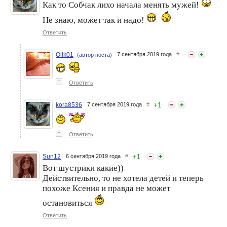
Как то Собчак лихо начала менять мужей!
Не знаю, может так и надо!
Ответить
Olik01
7 сентября 2019 года
#
(автор поста)
↑
Ответить
+
1
kora8536
7 сентября 2019 года
#
↑
Ответить
+
1
Sun12
6 сентября 2019 года
#
Вот шустрики какие))
Действительно, то не хотела детей и теперь
похоже Ксения и правда не может
остановиться
Ответить