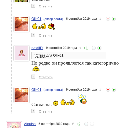
↑
Ответить
Olik01
6 сентября 2019 года
#
(автор поста)
↑
Ответить
+
1
nataliEf
9 сентября 2019 года
#
↑
Ответ
для
Olik01
Но редко он проявляется так категорично
↑
Ответить
Olik01
9 сентября 2019 года
#
(автор поста)
Согласна.
↑
Ответить
+
2
Alouisa
5 сентября 2019 года
#