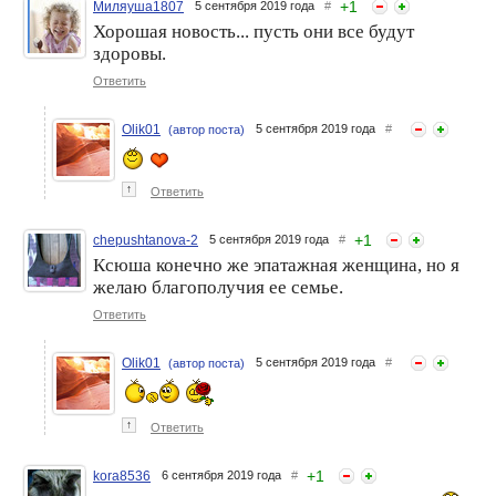
+
1
Миляуша1807
5 сентября 2019 года
#
Хорошая новость... пусть они все будут
здоровы.
Ответить
Olik01
5 сентября 2019 года
#
(автор поста)
↑
Ответить
+
1
chepushtanova-2
5 сентября 2019 года
#
Ксюша конечно же эпатажная женщина, но я
желаю благополучия ее семье.
Ответить
Olik01
5 сентября 2019 года
#
(автор поста)
↑
Ответить
+
1
kora8536
6 сентября 2019 года
#