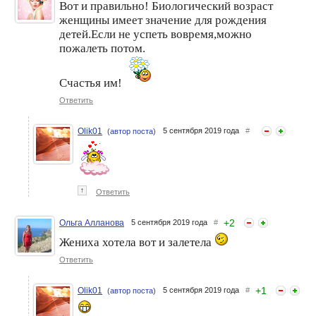
Вот и правильно! Биологический возраст
женщины имеет значение для рождения
детей.Если не успеть вовремя,можно
пожалеть потом.
Счастья им!
Ответить
Olik01
5 сентября 2019 года
#
(автор поста)
↑
Ответить
+
2
Ольга Алланова
5 сентября 2019 года
#
Жениха хотела вот и залетела
Ответить
+
1
Olik01
5 сентября 2019 года
#
(автор поста)