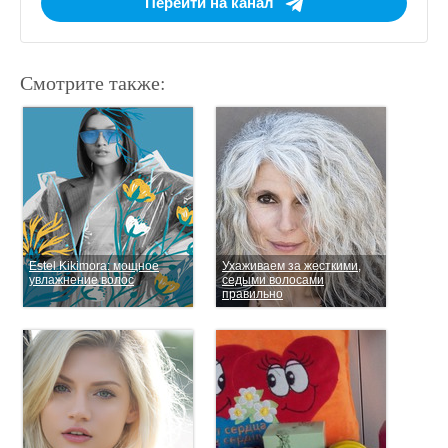
Перейти на канал
Смотрите также:
Estel Kikimora: мощное
Ухаживаем за жесткими,
увлажнение волос
седыми волосами
правильно