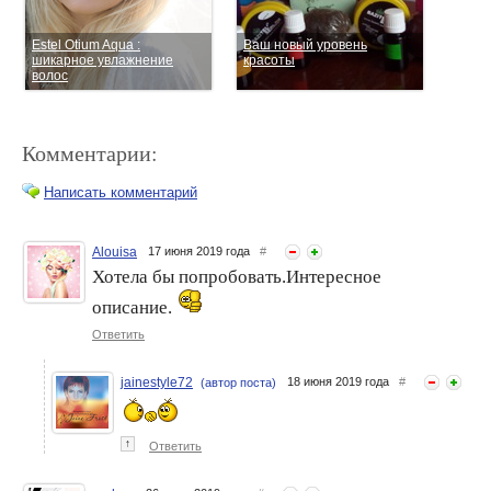
Estel Otium Aqua :
Ваш новый уровень
шикарное увлажнение
красоты
волос
Комментарии:
Написать комментарий
Alouisa
17 июня 2019 года
#
Хотела бы попробовать.Интересное
Estel Otium Miracle Revive :
Estel Otium Noir :
восстанавливающий уход
описание.
биоритмический уход за
за волосами
волосами
Ответить
jainestyle72
18 июня 2019 года
#
(автор поста)
↑
Ответить