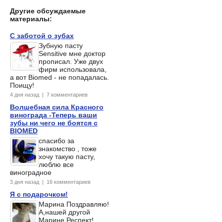
Другие обсуждаемые
материалы:
С заботой о зубах
Зубную пасту
Sensitive мне доктор
прописал. Уже двух
фирм использовала,
а вот Biomed - не попадалась.
Поищу!
4 дня назад | 7 комментариев
Волшебная сила Красного
винограда -Теперь ваши
зубы ни чего не боятся с
BIOMED
спасибо за
знакомство , тоже
хочу такую пасту,
люблю все
виноградное
3 дня назад | 16 комментариев
Я с подарочком!
Марина Поздравляю!
А,нашей другой
Марине Респект!