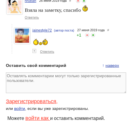
nruban
26 июня 2019 года
#
Взяла на заметку, спасибо
Увлажняющий шампунь
Надо/не надо: уход за
поможет волосам в морозы
окрашенными волосами
Ответить
jainestyle72
27 июня 2019 года
#
(автор поста)
+
1
↑
Ответить
Оставить свой комментарий
↑
наверх
Зарегистрироваться
,
или
войти
, если вы уже зарегистрированы.
войти как
Можете
и оставить комментарий.