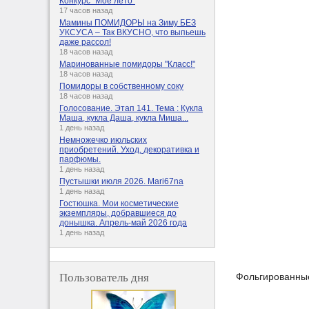
Конкурс "Мое лето"
17 часов назад
Мамины ПОМИДОРЫ на Зиму БЕЗ
УКСУСА – Так ВКУСНО, что выпьешь
даже рассол!
18 часов назад
Маринованные помидоры "Класс!"
18 часов назад
Помидоры в собственному соку
18 часов назад
Голосование. Этап 141. Тема : Кукла
Маша, кукла Даша, кукла Миша...
1 день назад
Немножечко июльских
приобретений. Уход, декоративка и
парфюмы.
1 день назад
Пустышки июля 2026. Mari67na
1 день назад
Гостюшка. Мои косметические
экземпляры, добравшиеся до
донышка. Апрель-май 2026 года
1 день назад
Пользователь дня
Фольгированные