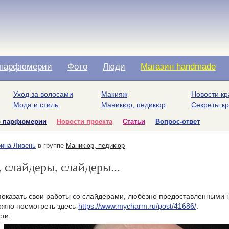
парфюмерии
Фото
Люди
Магазин handmade
Уход за волосами
Макияж
Новости кр
Мода и стиль
Маникюр, педикюр
Секреты к
о парфюмерии
Новости проекта
Статьи
Вопрос-ответ
ина Ливень
в группе
Маникюр, педикюр
 слайдеры, слайдеры...
показать свои работы со слайдерами, любезно предоставленными н
жно посмотреть здесь-
https://www.mycharm.ru/post/41686/
.
ти: