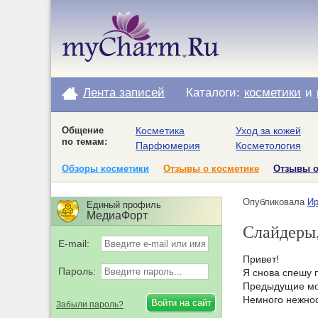
Лента записей
Каталоги:
косметики
и
Общение
Косметика
Уход за кожей
по темам:
Парфюмерия
Косметология
Обзоры косметики
Отзывы о косметике
Отзывы 
Опубликовала
Ир
Единый профиль
МедиаФорт
Слайдеры,
E-mail:
Привет!
Пароль:
Я снова спешу 
Предыдущие мо
Немного нежнос
Забыли пароль?