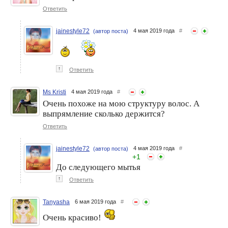
Ответить
jainestyle72
4 мая 2019 года
#
(автор поста)
↑
Ответить
Ms Kristi
4 мая 2019 года
#
Очень похоже на мою структуру волос. А
выпрямление сколько держится?
Ответить
jainestyle72
4 мая 2019 года
#
(автор поста)
+
1
До следующего мытья
↑
Ответить
Tanyasha
6 мая 2019 года
#
Очень красиво!