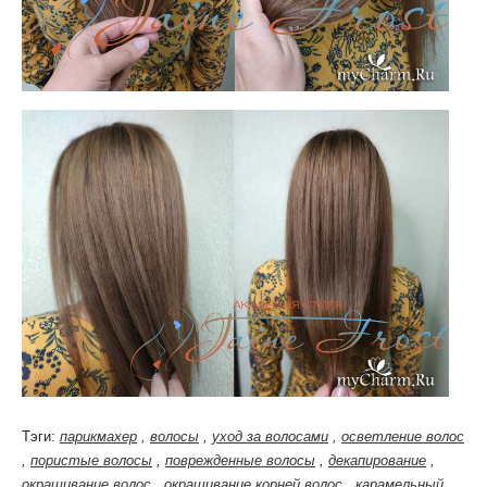
Тэги:
парикмахер
,
волосы
,
уход за волосами
,
осветление волос
,
пористые волосы
,
поврежденные волосы
,
декапирование
,
окрашивание волос
,
окрашивание корней волос
,
карамельный