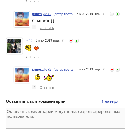
Ответить
jainestyle72
6 мая 2019 года
#
(автор поста)
Спасибо))
↑
Ответить
b212
6 мая 2019 года
#
Ответить
jainestyle72
6 мая 2019 года
#
(автор поста)
↑
Ответить
Оставить свой комментарий
↑
наверх