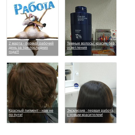
2 марта - первый рабочий
Темные волосы: красим без
день за три последних
осветления
года!!!
Красный пигмент - нам не
Эксклюзив : первая работа
по пути!
с новым красителем!