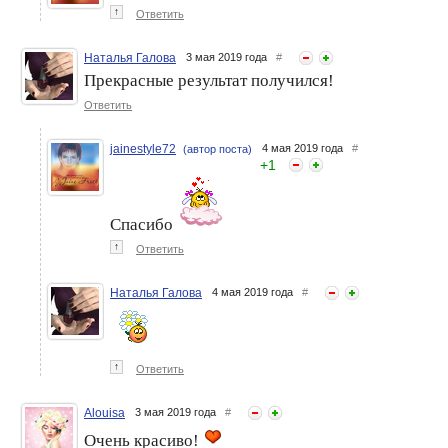
↑
Ответить
Наталья Галова
3 мая 2019 года
#
Прекрасные результат получился!
Ответить
jainestyle72
4 мая 2019 года
#
(автор поста)
+
1
Спасибо
↑
Ответить
Наталья Галова
4 мая 2019 года
#
↑
Ответить
Alouisa
3 мая 2019 года
#
Очень красиво!