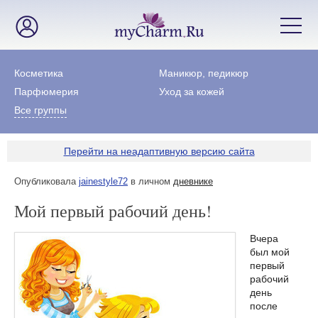
Косметика
Маникюр, педикюр
Парфюмерия
Уход за кожей
Все группы
Перейти на неадаптивную версию сайта
Опубликовала
jainestyle72
в личном
дневнике
Мой первый рабочий день!
Вчера
был мой
первый
рабочий
день
после