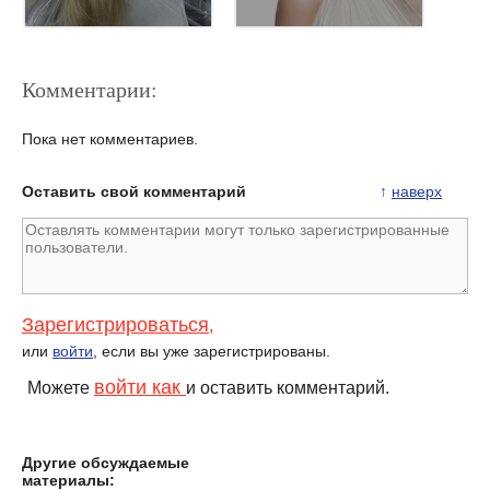
Комментарии:
Пока нет комментариев.
Оставить свой комментарий
↑
наверх
Конфетный блонд!
Блондинка в баре
Зарегистрироваться
,
или
войти
, если вы уже зарегистрированы.
войти как
Можете
и оставить комментарий.
Другие обсуждаемые
Блонд прекрасен со всех
Рыжая или блондинка?
материалы:
сторон!
Голосуем!