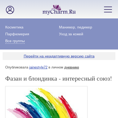
Косметика
Маникюр, педикюр
Парфюмерия
Уход за кожей
Все группы
Перейти на неадаптивную версию сайта
Опубликовала
jainestyle72
в личном
дневнике
Фазан и блондинка - интересный союз!