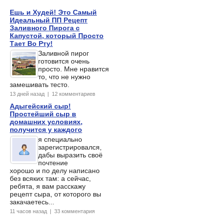
Ешь и Худей! Это Самый
Идеальный ПП Рецепт
Заливного Пирога с
Капустой, который Просто
Тает Во Рту!
Заливной пирог
готовится очень
просто. Мне нравится
то, что не нужно
замешивать тесто.
13 дней назад | 12 комментариев
Адыгейский сыр!
Простейший сыр в
домашних условиях,
получится у каждого
я специально
зарегистрировался,
дабы выразить своё
почтение
хорошо и по делу написано
без всяких там: а сейчас,
ребята, я вам расскажу
рецепт сыра, от которого вы
закачаетесь...
11 часов назад | 33 комментария