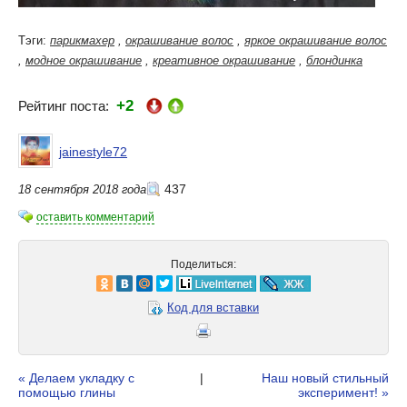
Тэги:
парикмахер
,
окрашивание волос
,
яркое окрашивание волос
,
модное окрашивание
,
креативное окрашивание
,
блондинка
+2
Рейтинг поста:
jainestyle72
437
18 сентября 2018 года
оставить комментарий
Поделиться:
Код для вставки
« Делаем укладку с
|
Наш новый стильный
помощью глины
эксперимент! »