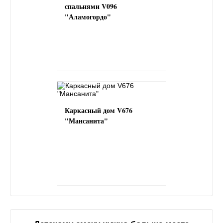
спальнями V096
"Аламогордо"
Каркасный дом V676
"Мансанита"