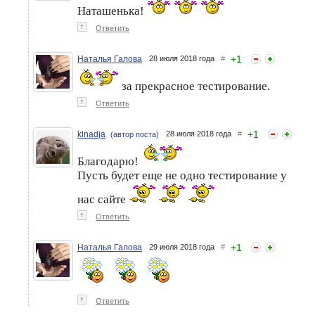
Наташенька!
↑
Ответить
Гель-лаки Masura.
Мой новый маникюр.
+
1
Наталья Галова
28 июля 2018 года
#
Тестирование завершено!)
История гель-лака. часть 2
Мноооого букв и фото
за прекрасное тестирование.
↑
Ответить
+
1
klnadja
28 июля 2018 года
#
(автор поста)
Благодарю!
Пусть будет еще не одно тестирование у
нас сайте
↑
Ответить
+
1
Наталья Галова
29 июля 2018 года
#
↑
Ответить