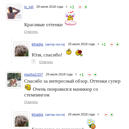
+
1
iv_juli
29 июля 2018 года
#
Красивые оттенки
Ответить
+
1
klnadja
29 июля 2018 года
#
(автор поста)
Юля, спасибо!
↑
Ответить
+
1
masha1337
29 июля 2018 года
#
Спасибо за интересный обзор. Оттенки супер
Очень понравился маникюр со
стемпингом
Ответить
klnadja
29 июля 2018 года
#
(автор поста)