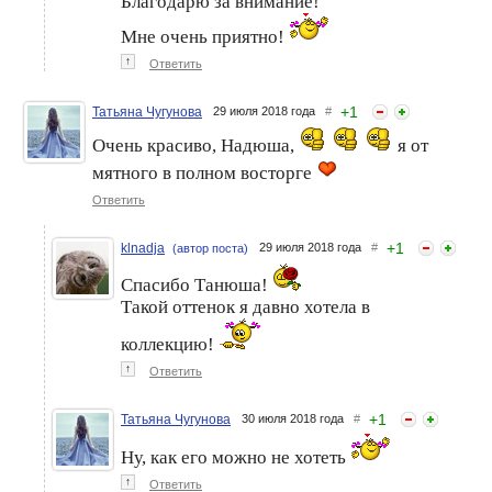
Благодарю за внимание!
Мне очень приятно!
↑
Ответить
+
1
Татьяна Чугунова
29 июля 2018 года
#
Очень красиво, Надюша,
я от
мятного в полном восторге
Ответить
+
1
klnadja
29 июля 2018 года
#
(автор поста)
Спасибо Танюша!
Такой оттенок я давно хотела в
коллекцию!
↑
Ответить
+
1
Татьяна Чугунова
30 июля 2018 года
#
Ну, как его можно не хотеть
↑
Ответить