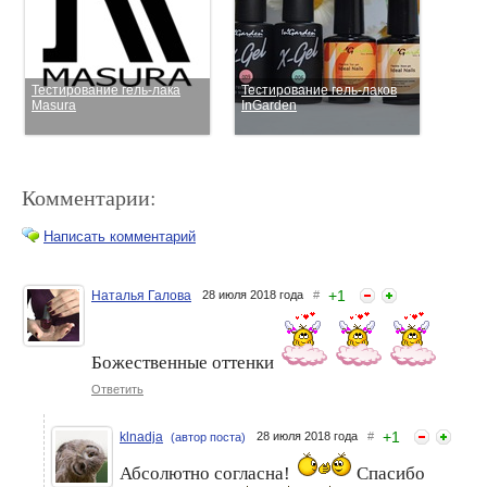
Тестирование гель-лака
Тестирование гель-лаков
Masura
InGarden
Комментарии:
Написать комментарий
+
1
Наталья Галова
28 июля 2018 года
#
Тестирование гель-лаков
Тестирование гель-лаков
Masura
Masura. Мой отчет.
Божественные оттенки
Ответить
+
1
klnadja
28 июля 2018 года
#
(автор поста)
Абсолютно согласна!
Спасибо