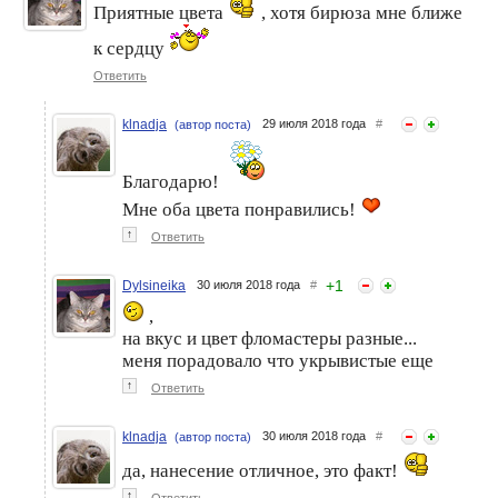
Приятные цвета
, хотя бирюза мне ближе
к сердцу
Ответить
klnadja
29 июля 2018 года
#
(автор поста)
Благодарю!
Мне оба цвета понравились!
↑
Ответить
+
1
Dylsineika
30 июля 2018 года
#
,
на вкус и цвет фломастеры разные...
меня порадовало что укрывистые еще
↑
Ответить
klnadja
30 июля 2018 года
#
(автор поста)
да, нанесение отличное, это факт!
↑