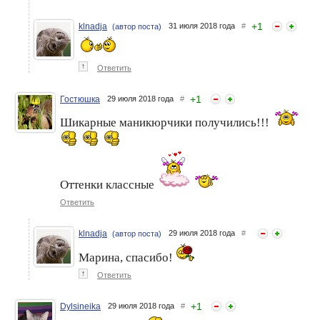
+
1
klnadja
31 июля 2018 года
#
(автор поста)
↑
Ответить
+
1
Гостюшка
29 июля 2018 года
#
Шикарные маникюрчики получились!!!
Оттенки классные
Ответить
klnadja
29 июля 2018 года
#
(автор поста)
Марина, спасибо!
↑
Ответить
+
1
Dylsineika
29 июля 2018 года
#