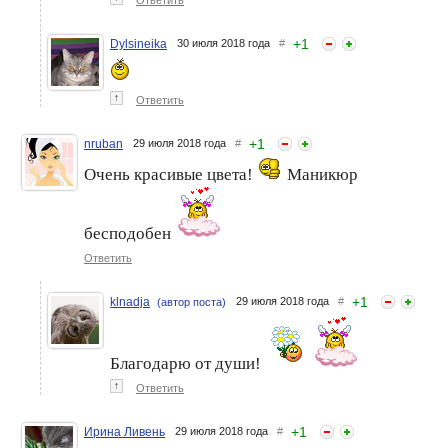
Ответить
+
1
Dylsineika
30 июля 2018 года
#
↑
Ответить
+
1
nruban
29 июля 2018 года
#
Очень красивые цвета!
Маникюр
бесподобен
Ответить
+
1
klnadja
29 июля 2018 года
#
(автор поста)
Благодарю от души!
↑
Ответить
+
1
Ирина Ливень
29 июля 2018 года
#