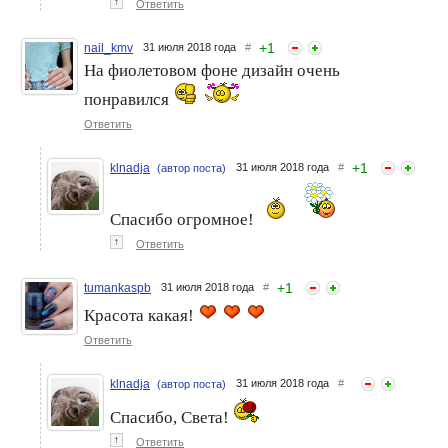
↑
Ответить
+
1
nail_kmv
31 июля 2018 года
#
На фиолетовом фоне дизайн очень
понравился
Ответить
+
1
klnadja
31 июля 2018 года
#
(автор поста)
Спасибо огромное!
↑
Ответить
+
1
tumankaspb
31 июля 2018 года
#
Красота какая!
Ответить
klnadja
31 июля 2018 года
#
(автор поста)
Спасибо, Света!
↑
Ответить