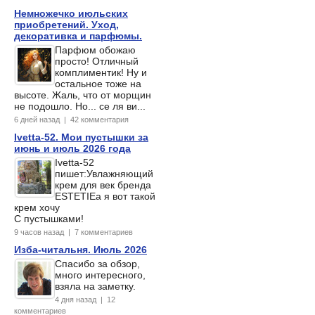
Немножечко июльских
приобретений. Уход,
декоративка и парфюмы.
Парфюм обожаю
просто! Отличный
комплиментик! Ну и
остальное тоже на
высоте. Жаль, что от морщин
не подошло. Но... се ля ви...
6 дней назад | 42 комментария
Ivetta-52. Мои пустышки за
июнь и июль 2026 года
Ivetta-52
пишет:Увлажняющий
крем для век бренда
ESTETIEа я вот такой
крем хочу
С пустышками!
9 часов назад | 7 комментариев
Изба-читальня. Июль 2026
Спасибо за обзор,
много интересного,
взяла на заметку.
4 дня назад | 12
комментариев