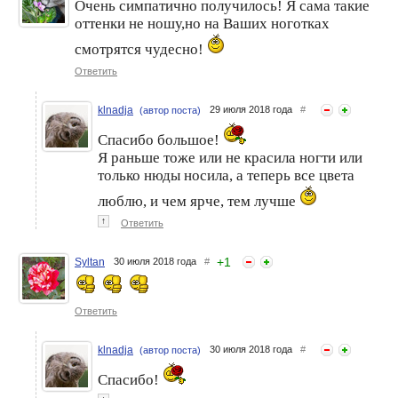
Очень симпатично получилось! Я сама такие
оттенки не ношу,но на Ваших ноготках
смотрятся чудесно!
Ответить
klnadja
29 июля 2018 года
#
(автор поста)
Спасибо большое!
Я раньше тоже или не красила ногти или
только нюды носила, а теперь все цвета
люблю, и чем ярче, тем лучше
↑
Ответить
+
1
Syltan
30 июля 2018 года
#
Ответить
klnadja
30 июля 2018 года
#
(автор поста)
Спасибо!