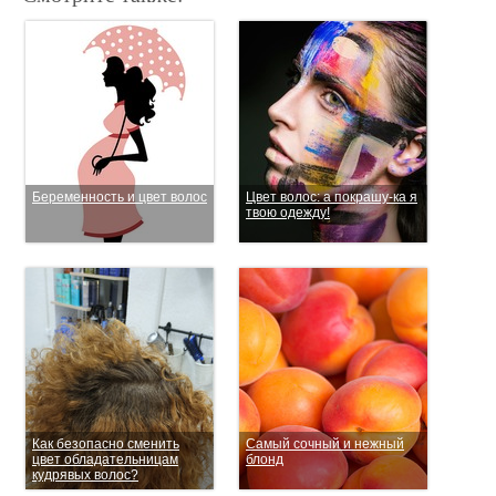
Беременность и цвет волос
Цвет волос: а покрашу-ка я
твою одежду!
Как безопасно сменить
Самый сочный и нежный
цвет обладательницам
блонд
кудрявых волос?