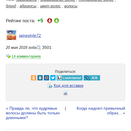
блонд
,
абрикосы
,
цвет волос
,
волосы
+5
Рейтинг поста:
jainestyle72
3501
20 мая 2018 года
14 комментариев
Поделиться:
Код для вставки
« Правда ли, что кудрявые
|
Когда надоел привычный
волосы должны быть только
образ... »
длинными?