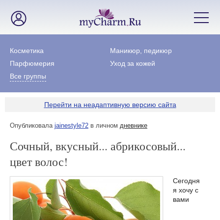
Косметика
Маникюр, педикюр
Парфюмерия
Уход за кожей
Все группы
Перейти на неадаптивную версию сайта
Опубликовала
jainestyle72
в личном
дневнике
Сочный, вкусный... абрикосовый...
цвет волос!
Сегодня
я хочу с
вами