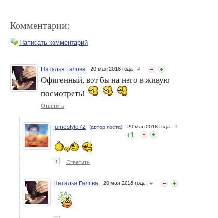
Комментарии:
Написать комментарий
Наталья Галова
20 мая 2018 года
#
Офигенный, вот бы на него в живую
Как отрастить
Самый вкусный десерт
натуральный цвет волос?
посмотреть!
для... волос
Ответить
jainestyle72
20 мая 2018 года
#
(автор поста)
+
1
↑
Ответить
Наталья Галова
20 мая 2018 года
#
Сочно, но не вычурно
Это неправильные волосы
и они дают неправильный
цвет!