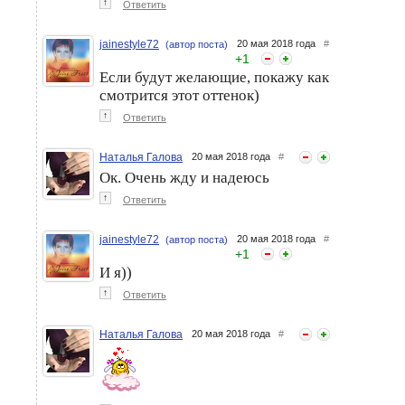
↑
Ответить
jainestyle72
20 мая 2018 года
#
(автор поста)
+
1
Если будут желающие, покажу как
смотрится этот оттенок)
↑
Ответить
Наталья Галова
20 мая 2018 года
#
Ок. Очень жду и надеюсь
↑
Ответить
jainestyle72
20 мая 2018 года
#
(автор поста)
+
1
И я))
↑
Ответить
Наталья Галова
20 мая 2018 года
#