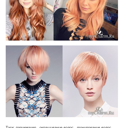
Тэги:
парикмахер
,
окрашивание волос
,
тонирование волос
,