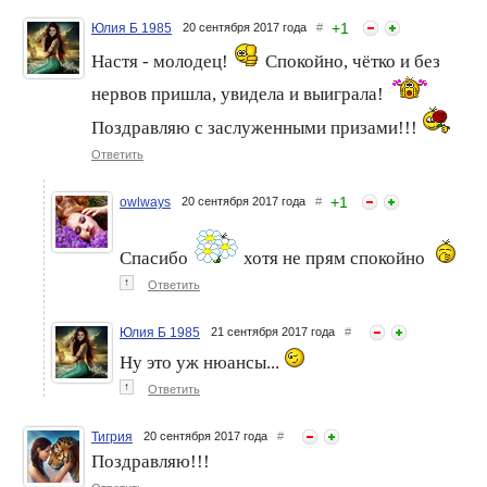
+
1
Юлия Б 1985
20 сентября 2017 года
#
Настя - молодец!
Спокойно, чётко и без
нервов пришла, увидела и выиграла!
Поздравляю с заслуженными призами!!!
Ответить
+
1
owlways
20 сентября 2017 года
#
Спасибо
хотя не прям спокойно
↑
Ответить
Юлия Б 1985
21 сентября 2017 года
#
Ну это уж нюансы...
↑
Ответить
Тигрия
20 сентября 2017 года
#
Поздравляю!!!