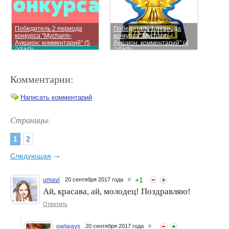
Победитель 2 периода
Победитель 1 периода
конкурса "Mycharm-
конкурса "Mycharm-
Аукцион: комментарий" (5
Аукцион: комментарий" (4
ЭТАП)
ЭТАП)
Комментарии:
Написать комментарий
Страницы:
1
2
Победитель 3 периода
Победитель 1 периода
конкурса "Mycharm-
конкурса "Mycharm-
→
Следующая
Аукцион: комментарий" (6
Аукцион: комментарий" (3
ЭТАП)
ЭТАП)
+
1
umavi
20 сентября 2017 года
#
Ай, красава, ай, молодец! Поздравляю!
Ответить
owlways
20 сентября 2017 года
#