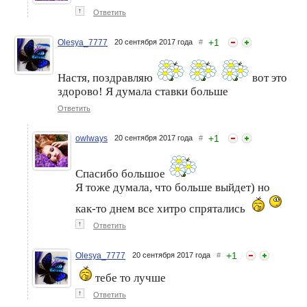
↑
Ответить
+
1
Olesya_7777
20 сентября 2017 года
#
Настя, поздравляю
вот это
здорово! Я думала ставки больше
Ответить
+
1
owlways
20 сентября 2017 года
#
Спасибо большое
Я тоже думала, что больше выйдет) но
как-то днем все хитро спрятались
↑
Ответить
+
1
Olesya_7777
20 сентября 2017 года
#
тебе то лучше
↑
Ответить