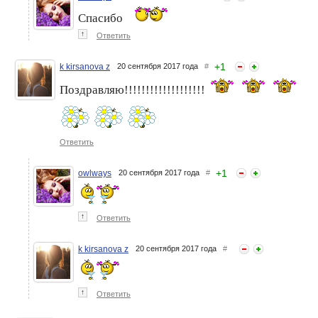
Спасибо
↑
Ответить
Победитель 4 периода
Победитель 4 периода
конкурса "Mycharm-
конкурса "Mycharm-
Аукцион: комментарий" (3
Аукцион: комментарий" (4
+
1
k kirsanova z
20 сентября 2017 года
#
ЭТАП)
ЭТАП)
Поздравляю!!!!!!!!!!!!!!!!!!!
Ответить
+
1
owlways
20 сентября 2017 года
#
↑
Ответить
k kirsanova z
20 сентября 2017 года
#
↑
Ответить