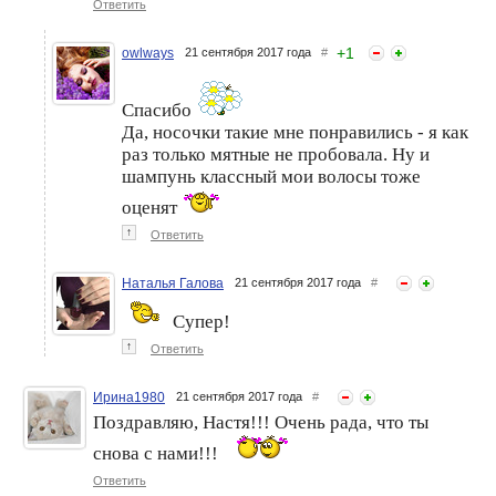
Ответить
+
1
owlways
21 сентября 2017 года
#
Спасибо
Да, носочки такие мне понравились - я как
раз только мятные не пробовала. Ну и
шампунь классный мои волосы тоже
оценят
↑
Ответить
Наталья Галова
21 сентября 2017 года
#
Супер!
↑
Ответить
Ирина1980
21 сентября 2017 года
#
Поздравляю, Настя!!! Очень рада, что ты
снова с нами!!!
Ответить