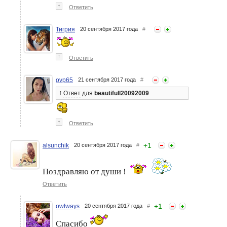
↑
Ответить
Тигрия
20 сентября 2017 года
#
↑
Ответить
ovp65
21 сентября 2017 года
#
↑
Ответ
для
beautifull20092009
↑
Ответить
+
1
alsunchik
20 сентября 2017 года
#
Поздравляю от души !
Ответить
+
1
owlways
20 сентября 2017 года
#
Спасибо