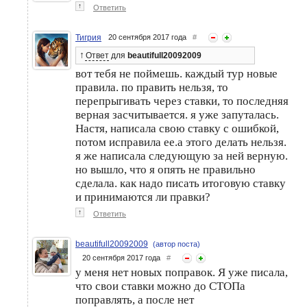
↑
Ответить
Тигрия
20 сентября 2017 года
#
↑
Ответ
для
beautifull20092009
вот тебя не поймешь. каждый тур новые
правила. по править нельзя, то
перепрыгивать через ставки, то последняя
верная засчитывается. я уже запуталась.
Настя, написала свою ставку с ошибкой,
потом исправила ее.а этого делать нельзя.
я же написала следующую за ней верную.
но вышло, что я опять не правильно
сделала. как надо писать итоговую ставку
и принимаются ли правки?
↑
Ответить
beautifull20092009
(автор поста)
20 сентября 2017 года
#
у меня нет новых поправок. Я уже писала,
что свои ставки можно до СТОПа
поправлять, а после нет