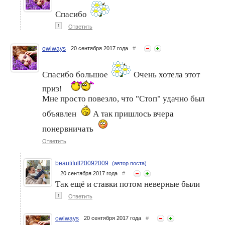
Спасибо
↑
Ответить
owlways
20 сентября 2017 года
#
Спасибо большое
Очень хотела этот
приз!
Мне просто повезло, что "Стоп" удачно был
объявлен
А так пришлось вчера
понервничать
Ответить
beautifull20092009
(автор поста)
20 сентября 2017 года
#
Так ещё и ставки потом неверные были
↑
Ответить
owlways
20 сентября 2017 года
#