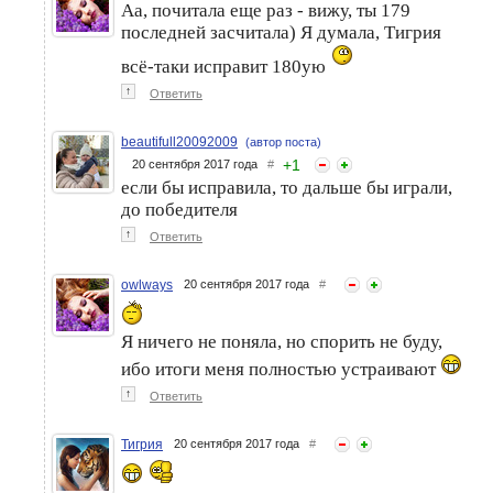
Аа, почитала еще раз - вижу, ты 179
последней засчитала) Я думала, Тигрия
всё-таки исправит 180ую
↑
Ответить
beautifull20092009
(автор поста)
+
1
20 сентября 2017 года
#
если бы исправила, то дальше бы играли,
до победителя
↑
Ответить
owlways
20 сентября 2017 года
#
Я ничего не поняла, но спорить не буду,
ибо итоги меня полностью устраивают
↑
Ответить
Тигрия
20 сентября 2017 года
#