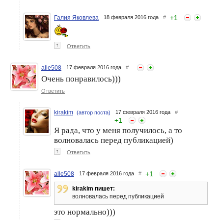
+
1
Галия Яковлева
18 февраля 2016 года
#
↑
Ответить
alle508
17 февраля 2016 года
#
Очень понравилось)))
Ответить
kirakim
17 февраля 2016 года
#
(автор поста)
+
1
Я рада, что у меня получилось, а то
волновалась перед публикацией)
↑
Ответить
+
1
alle508
17 февраля 2016 года
#
kirakim пишет:
волновалась перед публикацией
это нормально)))