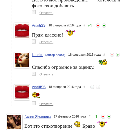
фото свои добавить.
↑
Ответить
+
1
AnaitiSS
18 февраля 2016 года
#
Прям классно!
↑
Ответить
kirakim
18 февраля 2016 года
#
(автор поста)
Спасибо огромное за оценку.
↑
Ответить
AnaitiSS
18 февраля 2016 года
#
↑
Ответить
+
1
Галия Яковлева
17 февраля 2016 года
#
Вот это стихотворение
Браво