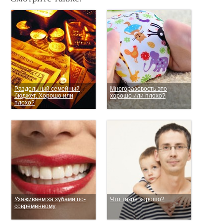
Раздельный семейный
Многоразовость это
бюджет. Хорошо или
хорошо или плохо?
плохо?
Ухаживаем за зубами по-
Что такое хорошо?
современному