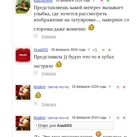
pasha0906
18 февраля 2016 года
#
Представляешь какой интерес вызывает
улыбка, где хочется рассмотреть
изображение на татуировке.... наверное со
стороны даже комично
↑
Ответить
+
1
AnaitiSS
18 февраля 2016 года
#
Представила )) будто что-то в зубах
застряло
↑
Ответить
kirakim
18 февраля 2016 года
#
(автор поста)
↑
Ответить
kirakim
18 февраля 2016 года
#
(автор поста)
↑
Ответ
для
AnaitiSS
Да. Это мое произведение
хотелось и