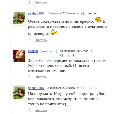
↑
Ответить
+
1
pasha0906
18 февраля 2016 года
#
Очень содержательно и интересно.
В
реальности наверное сильное впечатление
производит
↑
Ответить
kirakim
18 февраля 2016 года
#
(автор поста)
+
1
Знакомая экспериментировала со стразом.
Эффект очень сильный. От всего
отвлекает внимание.
↑
Ответить
+
1
pasha0906
18 февраля 2016 года
#
Надо думать. Когда у собеседницы зубки
переливаются, то смотреть в стороны
точно не получится)
↑
Ответить