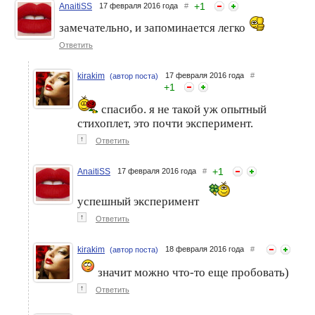
+
1
AnaitiSS
17 февраля 2016 года
#
замечательно, и запоминается легко
Ответить
kirakim
17 февраля 2016 года
#
(автор поста)
+
1
спасибо. я не такой уж опытный
стихоплет, это почти эксперимент.
↑
Ответить
+
1
AnaitiSS
17 февраля 2016 года
#
успешный эксперимент
↑
Ответить
kirakim
18 февраля 2016 года
#
(автор поста)
значит можно что-то еще пробовать)
↑
Ответить