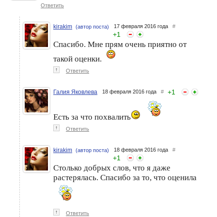
Ответить
kirakim
17 февраля 2016 года
#
(автор поста)
+
1
Спасибо. Мне прям очень приятно от
такой оценки.
↑
Ответить
+
1
Галия Яковлева
18 февраля 2016 года
#
Есть за что похвалить
↑
Ответить
kirakim
18 февраля 2016 года
#
(автор поста)
+
1
Столько добрых слов, что я даже
растерялась. Спасибо за то, что оценила
↑
Ответить