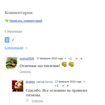
Комментарии:
Написать комментарий
Страницы:
1
2
Чистим зубы и сохраняем
Зубы – жемчужины, губы –
планету
кораллы…
→
Следующая
+
1
pasha0906
17 февраля 2016 года
#
Отличные наставления!
Ответить
kirakim
17 февраля 2016 года
#
(автор поста)
+
1
Спасибо. Все основано на правилах
Что лучше для зубов: пенка
Косметика про запас:
гигиены.
или ополаскиватель?
хорошо или плохо?
↑
Ответить