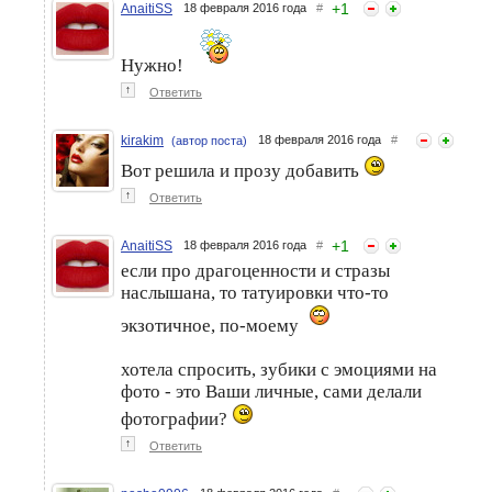
+
1
AnaitiSS
18 февраля 2016 года
#
Нужно!
↑
Ответить
kirakim
18 февраля 2016 года
#
(автор поста)
Вот решила и прозу добавить
↑
Ответить
+
1
AnaitiSS
18 февраля 2016 года
#
если про драгоценности и стразы
наслышана, то татуировки что-то
экзотичное, по-моему
хотела спросить, зубики с эмоциями на
фото - это Ваши личные, сами делали
фотографии?
↑
Ответить