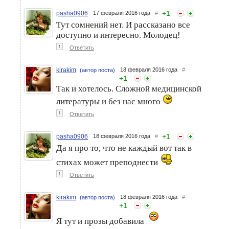
+
1
pasha0906
17 февраля 2016 года
#
Тут сомнений нет. И рассказано все
доступно и интересно. Молодец!
↑
Ответить
kirakim
18 февраля 2016 года
#
(автор поста)
+
1
Так и хотелось. Сложной медицинской
литературы и без нас много
↑
Ответить
+
1
pasha0906
18 февраля 2016 года
#
Да я про то, что не каждый вот так в
стихах может преподнести
↑
Ответить
kirakim
18 февраля 2016 года
#
(автор поста)
+
1
Я тут и прозы добавила