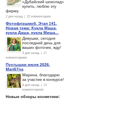
«Дубайский шоколад»
купить, люблю эту
фирму.
2 дня назад | 22 комментария
Фотофлэшмоб. Этап 141.
Новая тема: Кукла Маша,
кукла Даша, кукла Миша...
Девушки, сегодня
последний день для
ваших фоточек, жду!
3 дня назад | 17
комментариев
Пустышки июля 2026.
Mari67na
Марина, благодарю
за участие в конкурсе!
4 дня назад | 13
комментариев
Новые обзоры косметики: