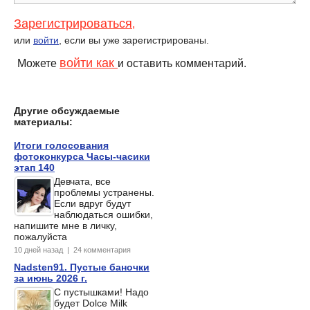
Зарегистрироваться
,
или
войти
, если вы уже зарегистрированы.
Анонс осенней коллекции
Анонс коллекции макияжа
макияжа от Guerlain, Fall
Givenchy Весна/Лето 2016
войти как
Можете
и оставить комментарий.
2015
Другие обсуждаемые
материалы:
Итоги голосования
фотоконкурса Часы-часики
этап 140
Девчата, все
проблемы устранены.
Если вдруг будут
наблюдаться ошибки,
напишите мне в личку,
пожалуйста
10 дней назад | 24 комментария
Nadsten91. Пустые баночки
за июнь 2026 г.
С пустышками! Надо
будет Dolce Milk