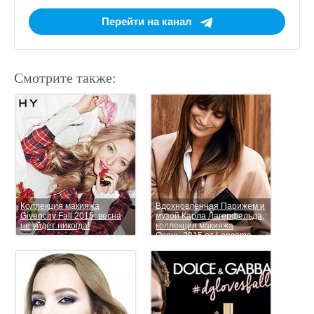
Перейти на канал
Смотрите также:
Коллекция макияжа
Вдохновленная Парижем и
Givenchy Fall 2015: весна
музой Карла Лагерфельда,
не уйдет никогда!
коллекция макияжа
Осень-2015 от Lancome