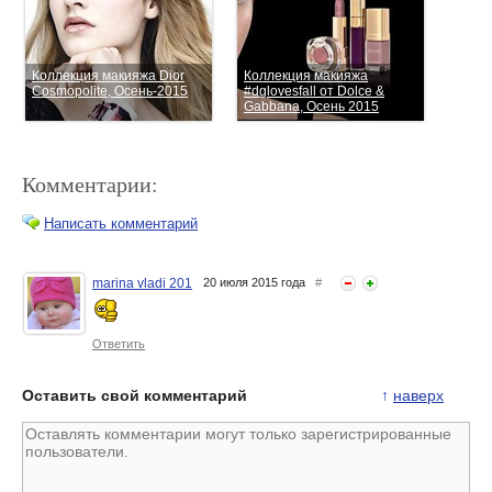
Коллекция макияжа Dior
Коллекция макияжа
Cosmopolite, Осень-2015
#dglovesfall от Dolce &
Gabbana, Осень 2015
Комментарии:
Написать комментарий
marina vladi 201
20 июля 2015 года
#
Коллекция макияжа
Анонс осенней коллекции
Givenchy Croisiere
макияжа Chanel Les
Ответить
Лето-2015
Automnales Fall 2015
Оставить свой комментарий
↑
наверх