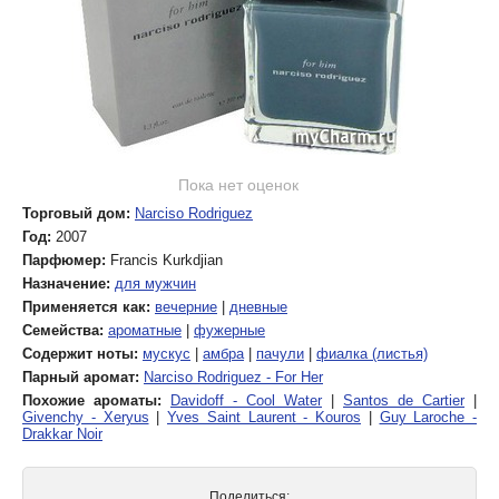
Пока нет оценок
Торговый дом:
Narciso Rodriguez
Год:
2007
Парфюмер:
Francis Kurkdjian
Назначение:
для мужчин
Применяется как:
вечерние
|
дневные
Семейства:
ароматные
|
фужерные
Содержит ноты:
мускус
|
амбра
|
пачули
|
фиалка (листья)
Парный аромат:
Narciso Rodriguez - For Her
Похожие ароматы:
Davidoff - Cool Water
|
Santos de Cartier
|
Givenchy - Xeryus
|
Yves Saint Laurent - Kouros
|
Guy Laroche -
Drakkar Noir
Поделиться: