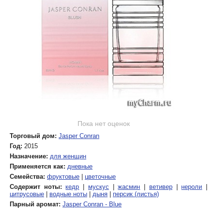
Пока нет оценок
Торговый дом:
Jasper Conran
Год:
2015
Назначение:
для женщин
Применяется как:
дневные
Семейства:
фруктовые
|
цветочные
Содержит ноты:
кедр
|
мускус
|
жасмин
|
ветивер
|
нероли
|
цитрусовые
|
водные ноты
|
дыня
|
персик (листья)
Парный аромат:
Jasper Conran - Blue