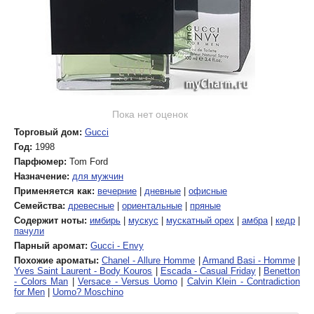
Пока нет оценок
Торговый дом:
Gucci
Год:
1998
Парфюмер:
Tom Ford
Назначение:
для мужчин
Применяется как:
вечерние
|
дневные
|
офисные
Семейства:
древесные
|
ориентальные
|
пряные
Содержит ноты:
имбирь
|
мускус
|
мускатный орех
|
амбра
|
кедр
|
пачули
Парный аромат:
Gucci - Envy
Похожие ароматы:
Chanel - Allure Homme
|
Armand Basi - Homme
|
Yves Saint Laurent - Body Kouros
|
Escada - Casual Friday
|
Benetton
- Colors Man
|
Versace - Versus Uomo
|
Calvin Klein - Contradiction
for Men
|
Uomo? Moschino