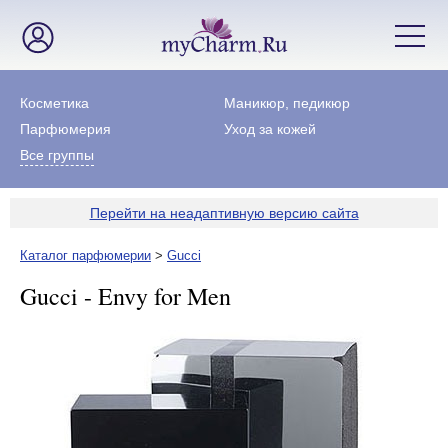
Косметика
Маникюр, педикюр
Парфюмерия
Уход за кожей
Все группы
Перейти на неадаптивную версию сайта
Каталог парфюмерии
>
Gucci
Gucci - Envy for Men