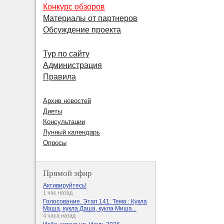
Конкурс обзоров
Материалы от партнеров
Обсуждение проекта
Тур по сайту
Администрация
Правила
Архив новостей
Диеты
Консультации
Лунный календарь
Опросы
Прямой эфир
Активируйтесь!
1 час назад
Голосование. Этап 141. Тема : Кукла
Маша, кукла Даша, кукла Миша...
4 часа назад