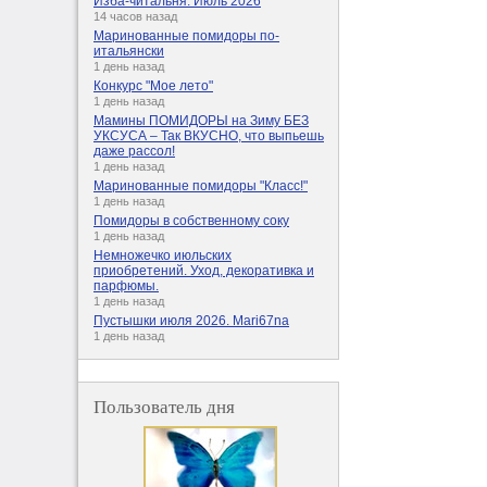
Изба-читальня. Июль 2026
14 часов назад
Маринованные помидоры по-
итальянски
1 день назад
Конкурс "Мое лето"
1 день назад
Мамины ПОМИДОРЫ на Зиму БЕЗ
УКСУСА – Так ВКУСНО, что выпьешь
даже рассол!
1 день назад
Маринованные помидоры "Класс!"
1 день назад
Помидоры в собственному соку
1 день назад
Немножечко июльских
приобретений. Уход, декоративка и
парфюмы.
1 день назад
Пустышки июля 2026. Mari67na
1 день назад
Пользователь дня