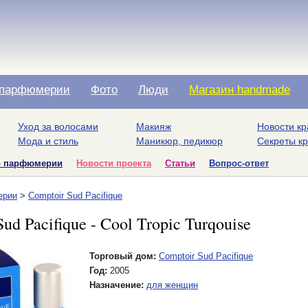
парфюмерии
Фото
Люди
Магазин handmade
Уход за волосами
Макияж
Новости кр
Мода и стиль
Маникюр, педикюр
Секреты к
о парфюмерии
Новости проекта
Статьи
Вопрос-ответ
ерии
>
Comptoir Sud Pacifique
ud Pacifique - Cool Tropic Turqouise
Торговый дом:
Comptoir Sud Pacifique
Год:
2005
Назначение:
для женщин