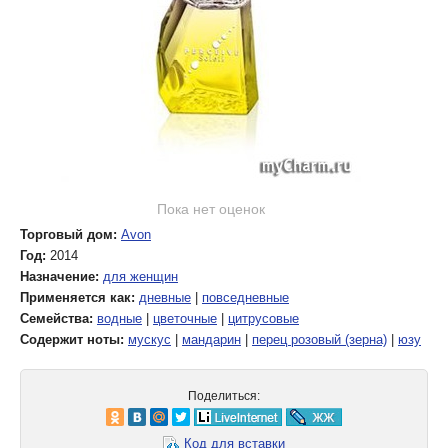
Пока нет оценок
Торговый дом:
Avon
Год:
2014
Назначение:
для женщин
Применяется как:
дневные
|
повседневные
Семейства:
водные
|
цветочные
|
цитрусовые
Содержит ноты:
мускус
|
мандарин
|
перец розовый (зерна)
|
юзу
Поделиться:
Код для вставки