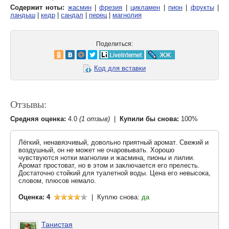
Содержит ноты:
жасмин
|
фрезия
|
цикламен
|
пион
|
фрукты
|
ландыш
|
кедр
|
сандал
|
перец
|
магнолия
Поделиться:
Код для вставки
Отзывы:
Средняя оценка:
4.0
(1 отзыв)
|
Купили бы снова:
100%
Лёгкий, ненавязчивый, довольно приятный аромат. Свежий и
воздушный, он не может не очаровывать. Хорошо
чувствуются нотки магнолии и жасмина, пионы и лилии.
Аромат простоват, но в этом и заключается его прелесть.
Достаточно стойкий для туалетной воды. Цена его невысока,
словом, плюсов немало.
Оценка: 4
| Куплю снова:
да
Танистая