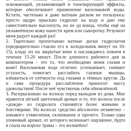
освежающий, увлажняющий и тонизирующий эффекты,
которые обеспечивает применение васильковой воды.
Кстати, частенько я даже ватным диском не пользуюсь:
просто щедро прыскаю гидролат на коду и даю ему
самостоятельно высохнуть, но не до конца, чтобы ещё на
увлажнённую кожу нанести крем или сыворотку. Результат
меня радует каждый раз!
2. Тщательно пропитываю ватные диски гидролатом
(предварительно ставлю его в холодильник минут на 10-
15), кладу их на закрытые веки и наслаждаюсь покоем в
течение 15-20 минут. После длинного рабочего дня за
компьютером – это то, что необходимо моим глазам и
коже! Васильковая вода отлично успокаивает, снимает
усталость, помогает расслабить глазные мышцы,
избавиться от отёчности под глазами и тёмных кругов. Да
и сама процедура расслабления приносит массу
удовольствия! После неё чувствуешь себя обновлённой.
3. Распрыскиваю на волосы перед выходом из дома. Мне
нравится лёгкий цветочный аромат и то, что волосы после
«дождя» из гидролата становятся более живыми и
блестящими. На волосах средство абсолютно незаметно –
никакого утяжеления, склеивания и прочего. Только едва
уловимый аромат, от которого возникает ощущение, будто
я спала на ворохе травы – это волшебно!