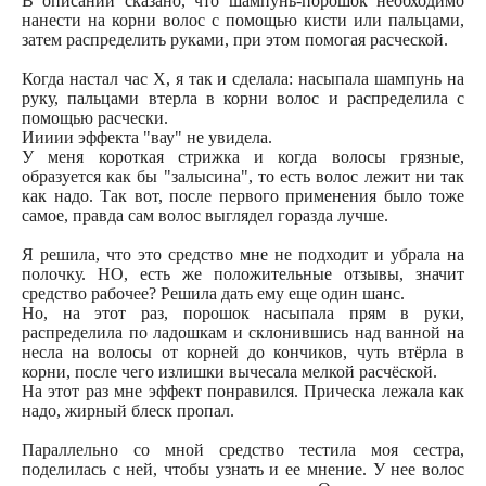
В описании сказано, что шампунь-порошок необходимо
нанести на корни волос с помощью кисти или пальцами,
затем распределить руками, при этом помогая расческой.
Когда настал час Х, я так и сделала: насыпала шампунь на
руку, пальцами втерла в корни волос и распределила с
помощью расчески.
Иииии эффекта "вау" не увидела.
У меня короткая стрижка и когда волосы грязные,
образуется как бы "залысина", то есть волос лежит ни так
как надо. Так вот, после первого применения было тоже
самое, правда сам волос выглядел горазда лучше.
Я решила, что это средство мне не подходит и убрала на
полочку. НО, есть же положительные отзывы, значит
средство рабочее? Решила дать ему еще один шанс.
Но, на этот раз, порошок насыпала прям в руки,
распределила по ладошкам и склонившись над ванной на
несла на волосы от корней до кончиков, чуть втёрла в
корни, после чего излишки вычесала мелкой расчёской.
На этот раз мне эффект понравился. Прическа лежала как
надо, жирный блеск пропал.
Параллельно со мной средство тестила моя сестра,
поделилась с ней, чтобы узнать и ее мнение. У нее волос