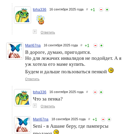
+
1
toha336
16 сентября 2025 года
#
↑
Ответить
+
1
Mari67na
16 сентября 2025 года
#
В дороге, думаю, пригодится.
Но для лежачих инвалидов не подойдет. А я
уж хотела его маме купить.
Будем и дальше пользоваться пенкой
Ответить
toha336
16 сентября 2025 года
#
Что за пенка?
↑
Ответить
+
1
Mari67na
18 сентября 2025 года
#
Seni - в Ашане беру, где памперсы
продают