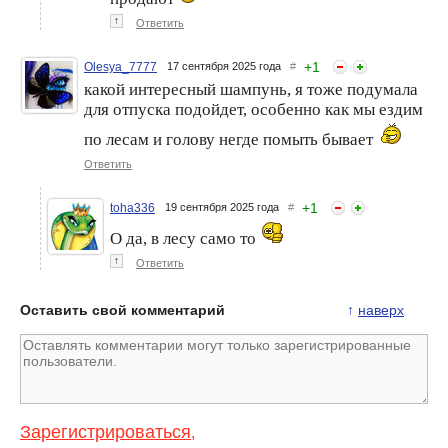
↑
Ответить
+
1
Olesya_7777
17 сентября 2025 года
#
какой интересный шампунь, я тоже подумала
для отпуска подойдет, особенно как мы ездим
по лесам и голову негде помыть бывает
Ответить
+
1
toha336
19 сентября 2025 года
#
О да, в лесу само то
↑
Ответить
Оставить свой комментарий
↑
наверх
Зарегистрироваться
,