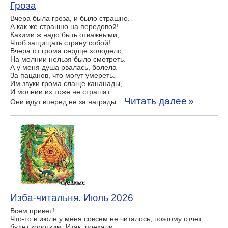
Гроза
Вчера была гроза, и было страшно.
А как же страшно на передовой!
Какими ж надо быть отважными,
Чтоб защищать страну собой!
Вчера от грома сердце холодело,
На молнии нельзя было смотреть.
А у меня душа рвалась, болела
За пацанов, что могут умереть.
Им звуки грома слаще кананады,
И молнии их тоже не страшат.
Читать далее
»
Они идут вперед не за награды...
Изба-читальня. Июль 2026
Всем привет!
Что-то в июле у меня совсем не читалось, поэтому отчет
будет коротким. Итак, поехали: