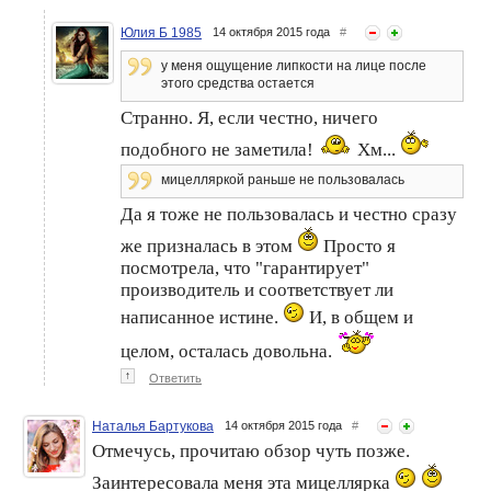
Юлия Б 1985
14 октября 2015 года
#
у меня ощущение липкости на лице после
этого средства остается
Странно. Я, если честно, ничего
подобного не заметила!
Хм...
мицелляркой раньше не пользовалась
Да я тоже не пользовалась и честно сразу
же призналась в этом
Просто я
посмотрела, что "гарантирует"
производитель и соответствует ли
написанное истине.
И, в общем и
целом, осталась довольна.
↑
Ответить
Наталья Бартукова
14 октября 2015 года
#
Отмечусь, прочитаю обзор чуть позже.
Заинтересовала меня эта мицеллярка