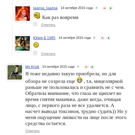
laapsa_laapsa
14 октября 2015 года
#
Как раз вовремя
↑
Ответить
Юлия Б 1985
14 октября 2015 года
#
↑
Ответить
Ms Kristi
14 октября 2015 года
#
Я тоже недавно такую приобрела, но для
обзора не созрела еще
, т.к. мицелляркой
раньше не пользовалась и сравнить не с чем.
Обратила внимание, что глаза не щиплет во
время снятия макияжа, даже когда, очищая
лицо, с первого раза не все удаляется. А
насчет вывода токсинов, трудно судить)) Но у
меня ощущение липкости на лице после этого
средства остается.
Ответить