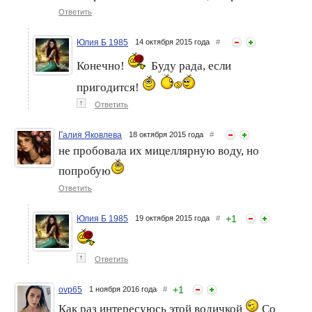
Ответить
Юлия Б 1985
14 октября 2015 года
#
Конечно!
Буду рада, если
пригодится!
↑
Ответить
Галия Яковлева
18 октября 2015 года
#
не пробовала их мицеллярную воду, но
попробую
Ответить
+
1
Юлия Б 1985
19 октября 2015 года
#
↑
Ответить
+
1
ovp65
1 ноября 2016 года
#
Как раз интересуюсь этой водичкой
Со