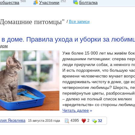
566
252
ообщества
Участники
Болталка
"Домашние питомцы"
/
Все записи
в доме. Правила ухода и уборки за любим
 дом
Уже более 15 000 лет мы живём бок 
домашними питомцами: сперва пе
люди приручили собак, а немного п
И есть подозрения, что большую час
времени человечество мучает вопро
поддерживать чистоту в доме, где е
четвероногие любимцы? Шерсть, пес
перевёрнутые цветы, разбросанный
– далеко не полный список мелких
«вредительств» со стороны любимце
Читать далее
»
алия Яковлева
4395
2
15 августа 2016 года
32