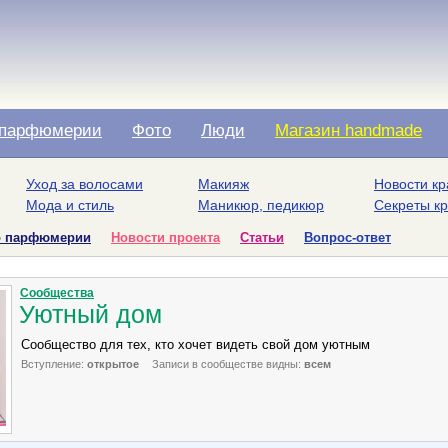
парфюмерии
Фото
Люди
Магазин handmade
Уход за волосами
Макияж
Новости кр
Мода и стиль
Маникюр, педикюр
Секреты к
о парфюмерии
Новости проекта
Статьи
Вопрос-ответ
Сообщества
Уютный дом
Сообщество для тех, кто хочет видеть свой дом уютным
Вступление:
открытое
Записи в сообществе видны:
всем