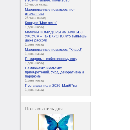
Изба-читальня. Июль 2026
13 часов назад
Маринованные помидоры по-
итальянски
23 часа назад
Конкурс "Мое лето"
1 день назад
Мамины ПОМИДОРЫ на Зиму БЕЗ
УКСУСА – Так ВКУСНО, что выпьешь
даже рассол!
1 день назад
Маринованные помидоры "Класс!"
1 день назад
Помидоры в собственному соку
1 день назад
Немножечко июльских
приобретений. Уход, декоративка и
парфюмы.
1 день назад
Пустышки июля 2026. Mari67na
1 день назад
Пользователь дня