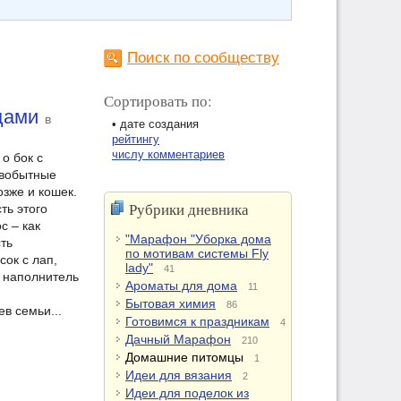
Поиск по сообществу
Сортировать по:
цами
в
• дате создания
рейтингу
числу комментариев
о бок с
рвобытные
озже и кошек.
Рубрики дневника
ть этого
с – как
"Марафон "Уборка дома
сть
по мотивам системы Fly
ок с лап,
lady"
41
 наполнитель
Ароматы для дома
11
Бытовая химия
86
в семьи...
Готовимся к праздникам
4
Дачный Марафон
210
Домашние питомцы
1
Идеи для вязания
2
Идеи для поделок из