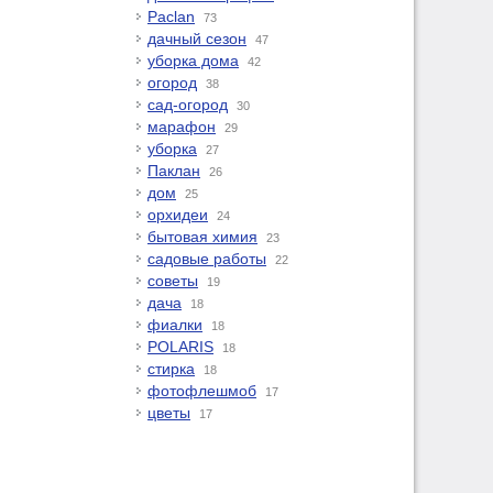
Paclan
73
дачный сезон
47
уборка дома
42
огород
38
сад-огород
30
марафон
29
уборка
27
Паклан
26
дом
25
орхидеи
24
бытовая химия
23
садовые работы
22
советы
19
дача
18
фиалки
18
POLARIS
18
стирка
18
фотофлешмоб
17
цветы
17