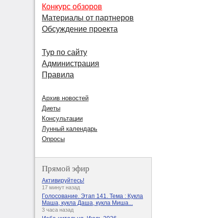
Конкурс обзоров
Материалы от партнеров
Обсуждение проекта
Тур по сайту
Администрация
Правила
Архив новостей
Диеты
Консультации
Лунный календарь
Опросы
Прямой эфир
Активируйтесь!
17 минут назад
Голосование. Этап 141. Тема : Кукла
Маша, кукла Даша, кукла Миша...
3 часа назад