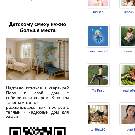
Alouisa
irinok5
Детскому смеху нужно
больше места
snezhana K2
Танист
Надоело ютиться в квартире?
Ms Kristi
pasha0
Пора в свой дом с
собственным двором! В нашем
телеграм-канале
рассказываем, как построить
тёплый и надёжный дом для
семьи.
an89na89
ovp6