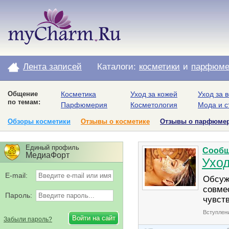
Лента записей
Каталоги:
косметики
и
парфюме
Общение
Косметика
Уход за кожей
Уход за 
по темам:
Парфюмерия
Косметология
Мода и с
Обзоры косметики
Отзывы о косметике
Отзывы о парфюме
Единый профиль
Сообщ
МедиаФорт
Уход
E-mail:
Обсуж
совме
Пароль:
чувст
Вступлен
Забыли пароль?