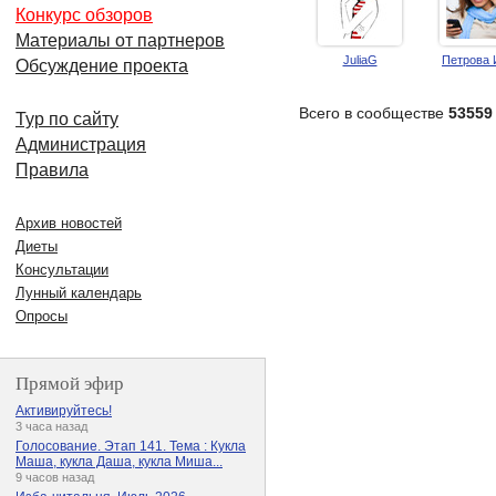
Конкурс обзоров
Материалы от партнеров
JuliaG
Петрова 
Обсуждение проекта
Всего в сообществе
53559
Тур по сайту
Администрация
Правила
Архив новостей
Диеты
Консультации
Лунный календарь
Опросы
Прямой эфир
Активируйтесь!
3 часа назад
Голосование. Этап 141. Тема : Кукла
Маша, кукла Даша, кукла Миша...
9 часов назад