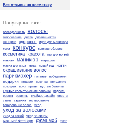
Все отзывы на косметику
Популярные тэги:
волосы
благодарность
голосование
диета
дизайн ногтей
здоровье
женщина
идеи для маникюра
конкурс
кожа
конкурс обзоров
косметика
красота
лак для ногтей
маникюр
макияж
марафон
ногти
маска для лица
мода
новый год
окрашивание волос
парикмахер
питание
победители
подарки
подарок
покупки
похудение
праздник
приз
призы
пустые баночки
Пустые косметические баночки
радость
рецепт
рецепты
слайдер-дизайн
советы
стиль
стрижка
тестирование
тонирование волос
уход
уход за волосами
уход за кожей
уход за лицом
флэшмоб
Флешмоб ФотоЧарм
фото