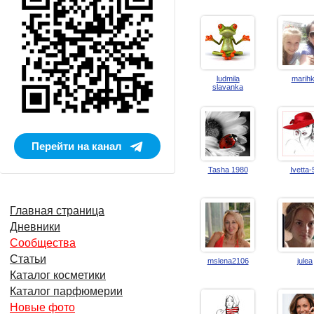
ludmila
marih
slavanka
Перейти на канал
Tasha 1980
Ivetta-
Главная страница
Дневники
Сообщества
Статьи
mslena2106
julea
Каталог косметики
Каталог парфюмерии
Новые фото