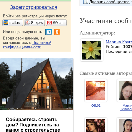
Дневник сообщества
Зарегистрироваться
Войти без регистрации через почту:
Участники сооб
mail.ru
Яндекс
GMail
Администратор:
Или социальную сеть:
Вводя свои данные, вы
Марина Круг
соглашаетесь с
Политикой
Рейтинг:
103
конфиденциальности
Последний в
Самые активные авторы
Olik01
Марин
Тумовс
Собираетесь строить
дом? Подпишитесь на
канал о строительстве