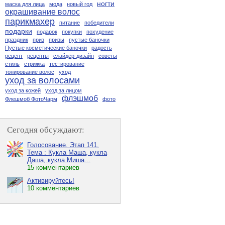
ногти
маска для лица
мода
новый год
окрашивание волос
парикмахер
питание
победители
подарки
подарок
покупки
похудение
праздник
приз
призы
пустые баночки
Пустые косметические баночки
радость
рецепт
рецепты
слайдер-дизайн
советы
стиль
стрижка
тестирование
тонирование волос
уход
уход за волосами
уход за кожей
уход за лицом
флэшмоб
Флешмоб ФотоЧарм
фото
Сегодня обсуждают:
Голосование. Этап 141.
Тема : Кукла Маша, кукла
Даша, кукла Миша...
15 комментариев
Активируйтесь!
10 комментариев