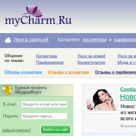
Лента записей
Каталоги:
косметики
и
парфюме
Общение
Косметика
Уход за кожей
Уход за 
по темам:
Парфюмерия
Косметология
Мода и с
Обзоры косметики
Отзывы о косметике
Отзывы о парфюме
Единый профиль
Сообщ
МедиаФорт
Ново
E-mail:
Новос
из жи
Пароль:
всего 
Вступлен
Забыли пароль?