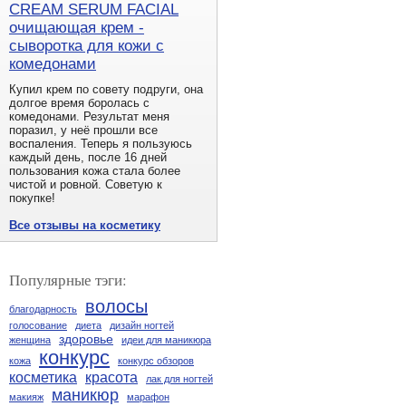
CREAM SERUM FACIAL
очищающая крем -
сыворотка для кожи с
комедонами
Купил крем по совету подруги, она
долгое время боролась с
комедонами. Результат меня
поразил, у неё прошли все
воспаления. Теперь я пользуюсь
каждый день, после 16 дней
пользования кожа стала более
чистой и ровной. Советую к
покупке!
Все отзывы на косметику
Популярные тэги:
волосы
благодарность
голосование
диета
дизайн ногтей
здоровье
женщина
идеи для маникюра
конкурс
кожа
конкурс обзоров
косметика
красота
лак для ногтей
маникюр
макияж
марафон