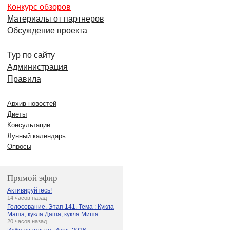
Конкурс обзоров
Материалы от партнеров
Обсуждение проекта
Тур по сайту
Администрация
Правила
Архив новостей
Диеты
Консультации
Лунный календарь
Опросы
Прямой эфир
Активируйтесь!
14 часов назад
Голосование. Этап 141. Тема : Кукла
Маша, кукла Даша, кукла Миша...
20 часов назад