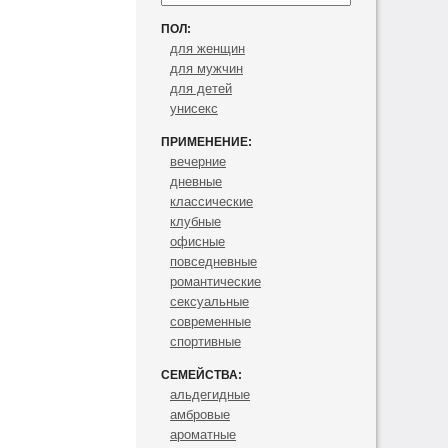
ПОЛ:
для женщин
для мужчин
для детей
унисекс
ПРИМЕНЕНИЕ:
вечерние
дневные
классические
клубные
офисные
повседневные
романтические
сексуальные
современные
спортивные
СЕМЕЙСТВА:
альдегидные
амбровые
ароматные