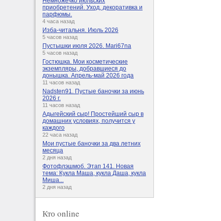
Немножечко июльских
приобретений. Уход, декоративка и
парфюмы.
4 часа назад
Изба-читальня. Июль 2026
5 часов назад
Пустышки июля 2026. Mari67na
5 часов назад
Гостюшка. Мои косметические
экземпляры, добравшиеся до
донышка. Апрель-май 2026 года
11 часов назад
Nadsten91. Пустые баночки за июнь
2026 г.
11 часов назад
Адыгейский сыр! Простейший сыр в
домашних условиях, получится у
каждого
22 часа назад
Мои пустые баночки за два летних
месяца
2 дня назад
Фотофлэшмоб. Этап 141. Новая
тема: Кукла Маша, кукла Даша, кукла
Миша...
2 дня назад
Кто online