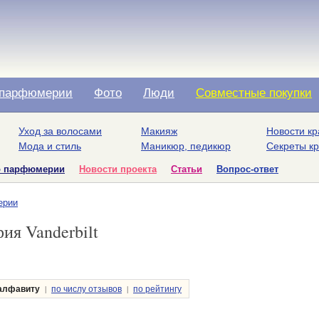
парфюмерии
Фото
Люди
Совместные покупки
Уход за волосами
Макияж
Новости кр
Мода и стиль
Маникюр, педикюр
Секреты к
о парфюмерии
Новости проекта
Статьи
Вопрос-ответ
ерии
я Vanderbilt
|
|
алфавиту
по числу отзывов
по рейтингу