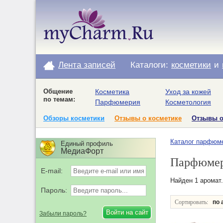
Лента записей
Каталоги:
косметики
и
Общение
Косметика
Уход за кожей
по темам:
Парфюмерия
Косметология
Обзоры косметики
Отзывы о косметике
Отзывы 
Каталог парфюм
Единый профиль
МедиаФорт
Парфюмери
E-mail:
Найден 1 аромат.
Пароль:
Сортировать:
по 
Забыли пароль?