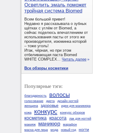
Осветлить эмаль поможет
тройная система Biomed
Всем большой привет!
Недавно я рассказывала о зубных
щётках с углём от Biomed, а
сейчас поделюсь впечатлением от
использования пасты от этого же
производителя, изюминка которой
– тоже уголь!
Итак, чёрная, но при этом
отбеливающая паста Biomed
WHITE COMPLEX...
Читать далее
»
Все обзоры косметики
Популярные тэги:
волосы
благодарность
голосование
диета
дизайн ногтей
здоровье
женщина
идеи для маникюра
конкурс
кожа
конкурс обзоров
косметика
красота
лак для ногтей
маникюр
макияж
марафон
ногти
маска для лица
мода
новый год