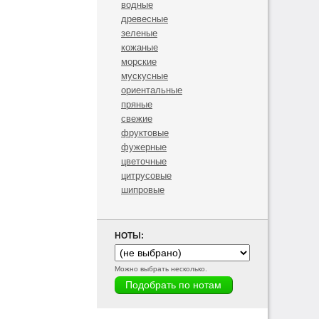
водные
древесные
зеленые
кожаные
морские
мускусные
ориентальные
пряные
свежие
фруктовые
фужерные
цветочные
цитрусовые
шипровые
НОТЫ:
Можно выбрать несколько.