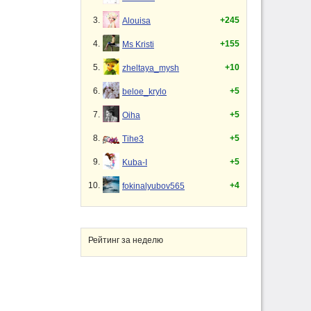
3.
+245
Alouisa
4.
+155
Ms Kristi
5.
+10
zheltaya_mysh
6.
+5
beloe_krylo
7.
+5
Oiha
8.
+5
Tihe3
9.
+5
Kuba-I
10.
+4
fokinalyubov565
Рейтинг за неделю