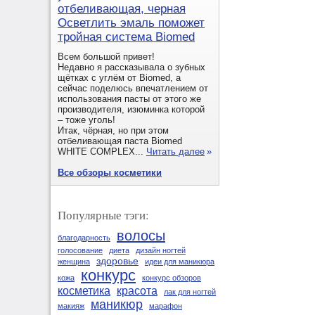
отбеливающая, черная
Осветлить эмаль поможет
тройная система Biomed
Всем большой привет!
Недавно я рассказывала о зубных
щётках с углём от Biomed, а
сейчас поделюсь впечатлением от
использования пасты от этого же
производителя, изюминка которой
– тоже уголь!
Итак, чёрная, но при этом
отбеливающая паста Biomed
WHITE COMPLEX...
Читать далее
»
Все обзоры косметики
Популярные тэги:
волосы
благодарность
голосование
диета
дизайн ногтей
здоровье
женщина
идеи для маникюра
конкурс
кожа
конкурс обзоров
косметика
красота
лак для ногтей
маникюр
макияж
марафон