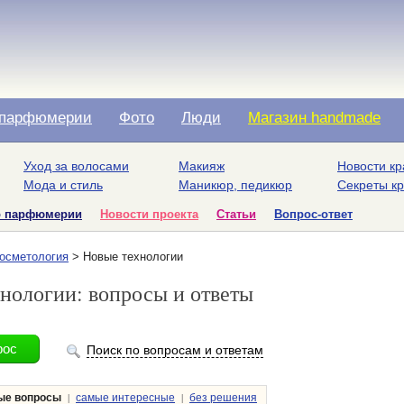
парфюмерии
Фото
Люди
Магазин handmade
Уход за волосами
Макияж
Новости кр
Мода и стиль
Маникюр, педикюр
Секреты к
о парфюмерии
Новости проекта
Статьи
Вопрос-ответ
осметология
> Новые технологии
нологии: вопросы и ответы
Поиск по вопросам и ответам
|
|
ые вопросы
самые интересные
без решения