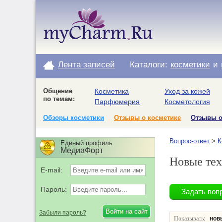
Лента записей
Каталоги:
косметики
и
Общение
Косметика
Уход за кожей
по темам:
Парфюмерия
Косметология
Обзоры косметики
Отзывы о косметике
Отзывы 
Вопрос-ответ
>
К
Единый профиль
МедиаФорт
Новые тех
E-mail:
Пароль:
Забыли пароль?
Показывать:
нов