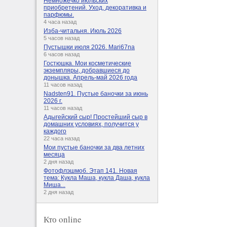
Немножечко июльских
приобретений. Уход, декоративка и
парфюмы.
4 часа назад
Изба-читальня. Июль 2026
5 часов назад
Пустышки июля 2026. Mari67na
6 часов назад
Гостюшка. Мои косметические
экземпляры, добравшиеся до
донышка. Апрель-май 2026 года
11 часов назад
Nadsten91. Пустые баночки за июнь
2026 г.
11 часов назад
Адыгейский сыр! Простейший сыр в
домашних условиях, получится у
каждого
22 часа назад
Мои пустые баночки за два летних
месяца
2 дня назад
Фотофлэшмоб. Этап 141. Новая
тема: Кукла Маша, кукла Даша, кукла
Миша...
2 дня назад
Кто online