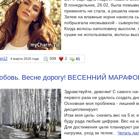
В понедельник, 26.02, была помывк
применять не стала, а решила нане
Затем на влажные корни нанесла сы
побрызгала несмывахой - сыворотко
Когда волосы наполовину высохли, 
сушки не использовала, волосы выс
un12
509
2
4 марта 2018 года
41
юбовь. Весне дорогу! ВЕСЕННИЙ МАРАФО
Здравствуйте, девочки! С самого н
первого раза не удалось создать дн
Основная моя проблема - лишний в
дисциплинирует.
Итак моя цель- снизить вес на 5 кг,
буду рада любым цифрам. Вес на н
Для достижения цели планируют раб
нагрузка, уход за телом...
Читать да