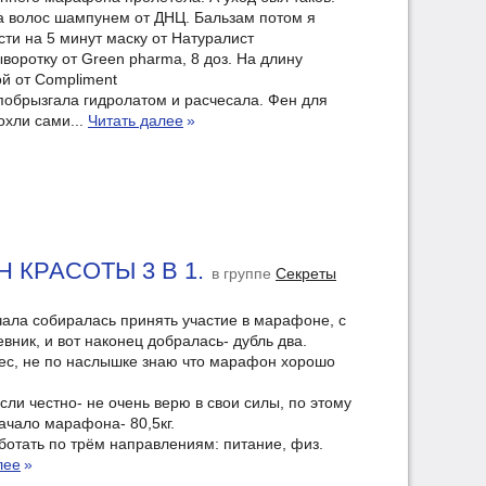
а волос шампунем от ДНЦ. Бальзам потом я
сти на 5 минут маску от Натуралист
воротку от Green pharma, 8 доз. На длину
й от Compliment
побрызгала гидролатом и расчесала. Фен для
охли сами...
Читать далее
»
Н КРАСОТЫ 3 В 1.
в группе
Секреты
ачала собиралась принять участие в марафоне, с
евник, и вот наконец добралась- дубль два.
ес, не по наслышке знаю что марафон хорошо
 если честно- не очень верю в свои силы, по этому
ачало марафона- 80,5кг.
отать по трём направлениям: питание, физ.
лее
»