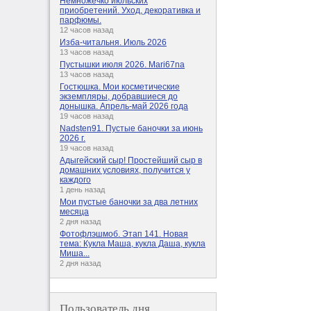
Немножечко июльских
приобретений. Уход, декоративка и
парфюмы.
12 часов назад
Изба-читальня. Июль 2026
13 часов назад
Пустышки июля 2026. Mari67na
13 часов назад
Гостюшка. Мои косметические
экземпляры, добравшиеся до
донышка. Апрель-май 2026 года
19 часов назад
Nadsten91. Пустые баночки за июнь
2026 г.
19 часов назад
Адыгейский сыр! Простейший сыр в
домашних условиях, получится у
каждого
1 день назад
Мои пустые баночки за два летних
месяца
2 дня назад
Фотофлэшмоб. Этап 141. Новая
тема: Кукла Маша, кукла Даша, кукла
Миша...
2 дня назад
Пользователь дня