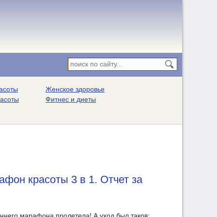
асоты
Женское здоровье
расоты
Фитнес и диеты
афон красоты 3 в 1. Отчет за
ннего марафона пролетела! А уход был таков: