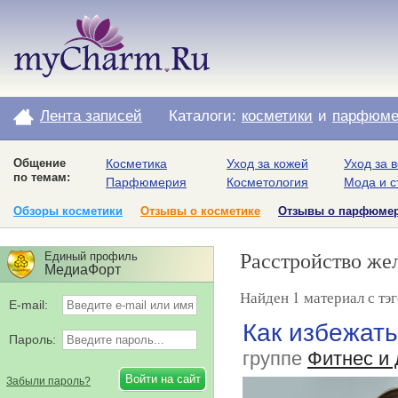
Лента записей
Каталоги:
косметики
и
парфюме
Общение
Косметика
Уход за кожей
Уход за 
по темам:
Парфюмерия
Косметология
Мода и с
Обзоры косметики
Отзывы о косметике
Отзывы о парфюме
Расстройство же
Единый профиль
МедиаФорт
Найден 1 материал с тэ
E-mail:
Как избежать
Пароль:
группе
Фитнес и
Забыли пароль?