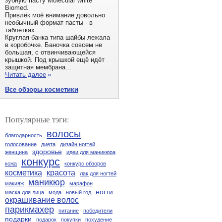
зубную пасту Molecular white
Biomed.
Привлёк моё внимание довольно
необычный формат пасты - в
таблетках.
Круглая банка типа шайбы лежала
в коробочке. Баночка совсем не
большая, с отвинчивающейся
крышкой. Под крышкой ещё идёт
защитная мембрана...
Читать далее
»
Все обзоры косметики
Популярные тэги:
волосы
благодарность
голосование
диета
дизайн ногтей
здоровье
женщина
идеи для маникюра
конкурс
кожа
конкурс обзоров
косметика
красота
лак для ногтей
маникюр
макияж
марафон
ногти
маска для лица
мода
новый год
окрашивание волос
парикмахер
питание
победители
подарки
подарок
покупки
похудение