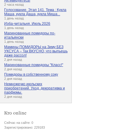
Активируйтесь!
2 часа назад
Голосование. Этап 141. Тема : Кукла
Маша, кукла Даша, кукла Миша...
1 день назад
Изба-читальня. Июль 2026
1 день назад
Маринованные помидоры по-
итальянски
1 день назад
Мамины ПОМИДОРЫ на Зиму БЕЗ
УКСУСА – Так ВКУСНО, что выпьешь
даже рассол!
2 дня назад
Маринованные помидоры "Класс!"
2 дня назад
Помидоры в собственному соку
2 дня назад
Немножечко июльских
приобретений. Уход, декоративка и
парфюмы.
2 дня назад
Кто online
Сейчас на сайте: 0
Зарегистрировано: 229183