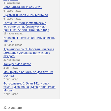
4 часа назад
Изба-читальня. Июль 2026
5 часов назад
Пустышки июля 2026. Mari67na
5 часов назад
Гостюшка. Мои косметические
экземпляры, добравшиеся до
донышка. Апрель-май 2026 года
11 часов назад
Nadsten91. Пустые баночки за июнь
2026 г.
11 часов назад
Адыгейский сыр! Простейший сыр в
домашних условиях, получится у
каждого
21 час назад
Конкурс "Мое лето"
2 дня назад
Мои пустые баночки за два летних
месяца
2 дня назад
Фотофлэшмоб. Этап 141. Новая
тема: Кукла Маша, кукла Даша, кукла
Миша...
2 дня назад
Кто online