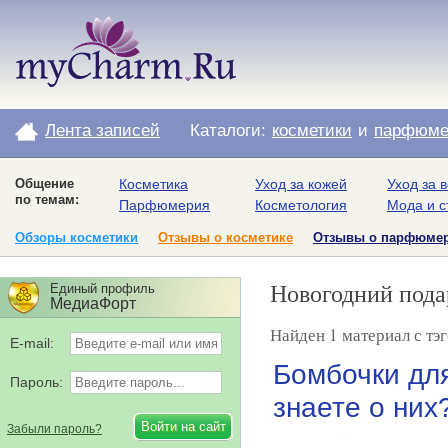
Лента записей
Каталоги:
косметики
и
парфюме
Общение
Косметика
Уход за кожей
Уход за 
по темам:
Парфюмерия
Косметология
Мода и с
Обзоры косметики
Отзывы о косметике
Отзывы о парфюме
Новогодний пода
Единый профиль
МедиаФорт
Найден 1 материал с тэ
E-mail:
Бомбочки для
Пароль:
знаете о них
Забыли пароль?