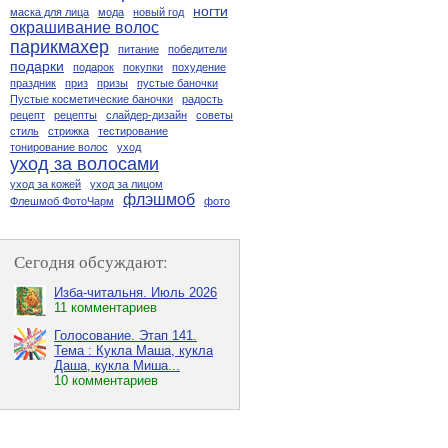
ногти
маска для лица
мода
новый год
окрашивание волос
парикмахер
питание
победители
подарки
подарок
покупки
похудение
праздник
приз
призы
пустые баночки
Пустые косметические баночки
радость
рецепт
рецепты
слайдер-дизайн
советы
стиль
стрижка
тестирование
тонирование волос
уход
уход за волосами
уход за кожей
уход за лицом
флэшмоб
Флешмоб ФотоЧарм
фото
Сегодня обсуждают:
Изба-читальня. Июль 2026
11 комментариев
Голосование. Этап 141.
Тема : Кукла Маша, кукла
Даша, кукла Миша...
10 комментариев