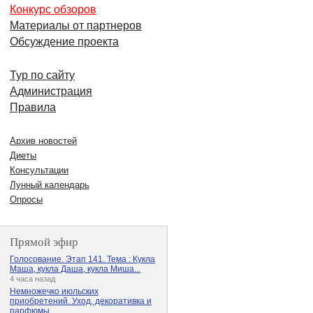
Конкурс обзоров
Материалы от партнеров
Обсуждение проекта
Тур по сайту
Администрация
Правила
Архив новостей
Диеты
Консультации
Лунный календарь
Опросы
Прямой эфир
Голосование. Этап 141. Тема : Кукла
Маша, кукла Даша, кукла Миша...
4 часа назад
Немножечко июльских
приобретений. Уход, декоративка и
парфюмы.