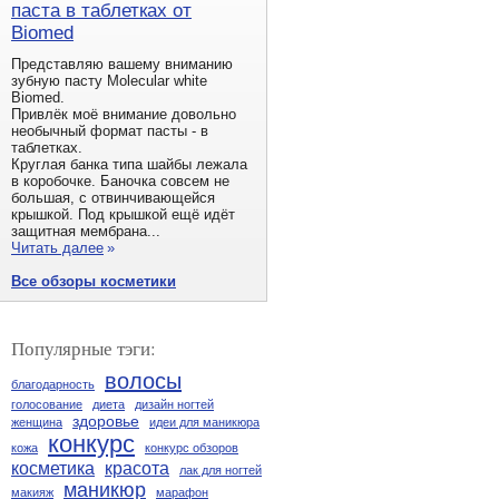
паста в таблетках от
Biomed
Представляю вашему вниманию
зубную пасту Molecular white
Biomed.
Привлёк моё внимание довольно
необычный формат пасты - в
таблетках.
Круглая банка типа шайбы лежала
в коробочке. Баночка совсем не
большая, с отвинчивающейся
крышкой. Под крышкой ещё идёт
защитная мембрана...
Читать далее
»
Все обзоры косметики
Популярные тэги:
волосы
благодарность
голосование
диета
дизайн ногтей
здоровье
женщина
идеи для маникюра
конкурс
кожа
конкурс обзоров
косметика
красота
лак для ногтей
маникюр
макияж
марафон