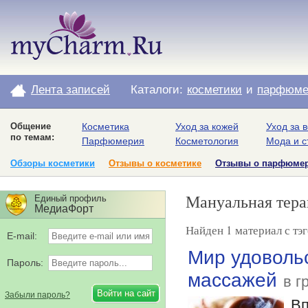
Лента записей
Каталоги:
косметики
и
парфюме
Общение
Косметика
Уход за кожей
Уход за 
по темам:
Парфюмерия
Косметология
Мода и с
Обзоры косметики
Отзывы о косметике
Отзывы о парфюме
Мануальная тера
Единый профиль
МедиаФорт
Найден 1 материал с тэ
E-mail:
Мир удовольс
Пароль:
массажей
в г
Забыли пароль?
Вп