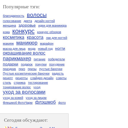
Популярные тэги:
волосы
благодарность
голосование
диета
дизайн ногтей
здоровье
женщина
идеи для маникюра
конкурс
кожа
конкурс обзоров
косметика
красота
лак для ногтей
маникюр
макияж
марафон
ногти
маска для лица
мода
новый год
окрашивание волос
парикмахер
питание
победители
подарки
подарок
покупки
похудение
праздник
приз
призы
пустые баночки
Пустые косметические баночки
радость
рецепт
рецепты
слайдер-дизайн
советы
стиль
стрижка
тестирование
тонирование волос
уход
уход за волосами
уход за кожей
уход за лицом
флэшмоб
Флешмоб ФотоЧарм
фото
Сегодня обсуждают: