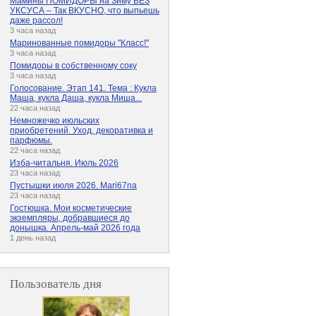
Мамины ПОМИДОРЫ на Зиму БЕЗ
УКСУСА – Так ВКУСНО, что выпьешь
даже рассол!
3 часа назад
Маринованные помидоры "Класс!"
3 часа назад
Помидоры в собственному соку
3 часа назад
Голосование. Этап 141. Тема : Кукла
Маша, кукла Даша, кукла Миша...
22 часа назад
Немножечко июльских
приобретений. Уход, декоративка и
парфюмы.
22 часа назад
Изба-читальня. Июль 2026
23 часа назад
Пустышки июля 2026. Mari67na
23 часа назад
Гостюшка. Мои косметические
экземпляры, добравшиеся до
донышка. Апрель-май 2026 года
1 день назад
Пользователь дня