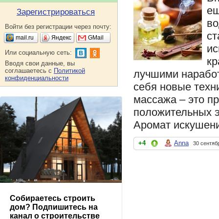
ещ
Зарегистрироваться
во
Войти без регистрации через почту:
ст
mail.ru
Яндекс
GMail
ис
Или социальную сеть:
кр
Вводя свои данные, вы
соглашаетесь с
Политикой
лучшими наработ
конфиденциальности
себя новые техн
массажа – это п
положительных 
Аромат искушени
+4
Anna
30 сентяб
Собираетесь строить
дом? Подпишитесь на
канал о строительстве