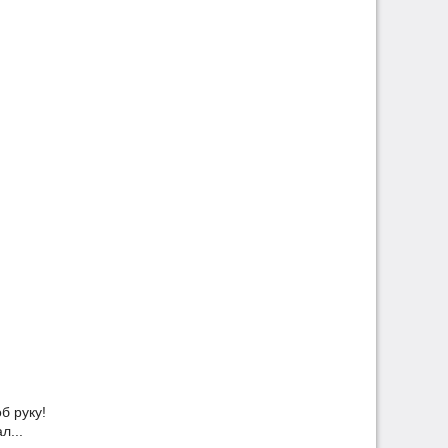
б руку!
л...