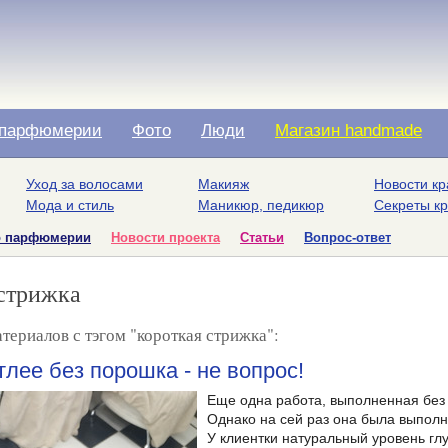
парфюмерии
Фото
Люди
Магазин handmade
Уход за волосами
Макияж
Новости кр
Мода и стиль
Маникюр, педикюр
Секреты к
о парфюмерии
Новости проекта
Статьи
Вопрос-ответ
стрижка
териалов с тэгом "короткая стрижка":
тлее без порошка - не вопрос!
Еще одна работа, выполненная без 
Однако на сей раз она была выпол
У клиентки натуральный уровень глу