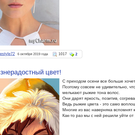
nestyle72
1017
6 октября 2019 года
2
знерадостный цвет!
С приходом осени все больше хочет
Поэтому совсем не удивительно, чт
мелькают рыжие тона волос.
Они дарят яркость, позитив, согрев
Ведь рыжие цвета - это само воплощ
Многие из вас наверняка вспомнят к
Как-то раз мы с ней решили уйти от 