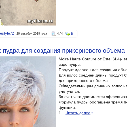
nestyle72
474
29 декабря 2019 года
6
: пудра для создания прикорневого объема
Moire Haute Couture от Estel (4.4)-
виде пудры.
Продукт идеален для создания объе
Для волос средней длины продукт б
для прикорневого объема.
Обладательницам длинных волос не
улетучится.
За счет чего достигается эффективн
Формула пудры обогащена тремя п
функции:
1...
Читать далее
»