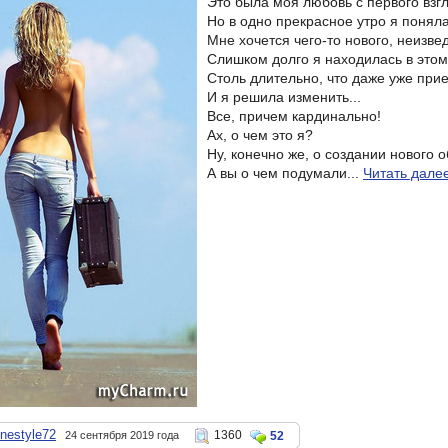
Это была моя любовь с первого взгл
Но в одно прекрасное утро я поняла,
Мне хочется чего-то нового, неизве
Слишком долго я находилась в этом
Столь длительно, что даже уже прие
И я решила изменить...
Все, причем кардинально!
Ах, о чем это я?
Ну, конечно же, о создании нового о
А вы о чем подумали...
Читать дале
inestyle72
1360
24 сентября 2019 года
52