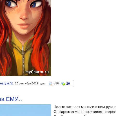
nestyle72
636
25 сентября 2019 года
26
а ЕМУ...
Целых пять лет мы шли с ним рука о
Он заряжал меня позитивом, радова