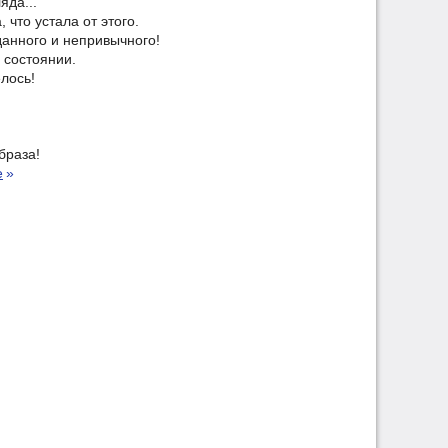
яда...
 что устала от этого.
данного и непривычного!
 состоянии.
лось!
браза!
е
»