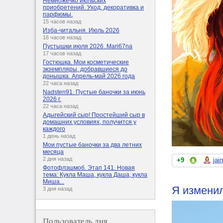
Немножечко июльских
приобретений. Уход, декоративка и
парфюмы.
15 часов назад
Изба-читальня. Июль 2026
16 часов назад
Пустышки июля 2026. Mari67na
17 часов назад
Гостюшка. Мои косметические
экземпляры, добравшиеся до
донышка. Апрель-май 2026 года
22 часа назад
Nadsten91. Пустые баночки за июнь
2026 г.
22 часа назад
Адыгейский сыр! Простейший сыр в
домашних условиях, получится у
каждого
1 день назад
Мои пустые баночки за два летних
месяца
2 дня назад
+9
jai
Фотофлэшмоб. Этап 141. Новая
тема: Кукла Маша, кукла Даша, кукла
Миша...
Я изменил
3 дня назад
Пользователь дня