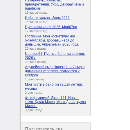
Немножечко июльских
приобретений. Уход, декоративка и
парфюмы.
15 часов назад
Изба-читальня. Июль 2026
16 часов назад
Пустышки июля 2026. Mari67na
17 часов назад
Гостюшка. Мои косметические
экземпляры, добравшиеся до
донышка. Апрель-май 2026 года
22 часа назад
Nadsten91. Пустые баночки за июнь
2026 г.
22 часа назад
Адыгейский сыр! Простейший сыр в
домашних условиях, получится у
каждого
1 день назад
Мои пустые баночки за два летних
месяца
2 дня назад
Фотофлэшмоб. Этап 141. Новая
тема: Кукла Маша, кукла Даша, кукла
Миша...
3 дня назад
Пользователь дня