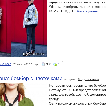
гардероба любой стильной девушки,
#братьилинебрать, листайте мою по
КОМУ НЕ ИДЕТ...
Читать далее
»
ана Госс
938
26 апреля 2017 года
6
она: бомбер с цветочками
в группе
Мода и стиль
Не торопитесь говорить, что бомбе
Потому что 2016-й представляет нов
стала шелковой, цветной, декориро
тренд!
Одни из самых живописных бомберов