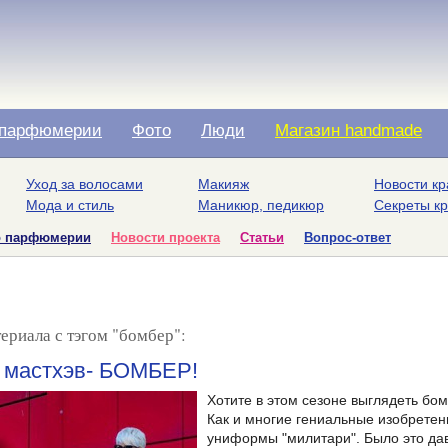
парфюмерии
Фото
Люди
Магазин handmade
Уход за волосами
Макияж
Новости кр
Мода и стиль
Маникюр, педикюр
Секреты к
о парфюмерии
Новости проекта
Статьи
Вопрос-ответ
ериала с тэгом "бомбер":
 мастхэв- БОМБЕР!
Хотите в этом сезоне выглядеть б
Как и многие гениальные изобретен
униформы "милитари". Было это дав