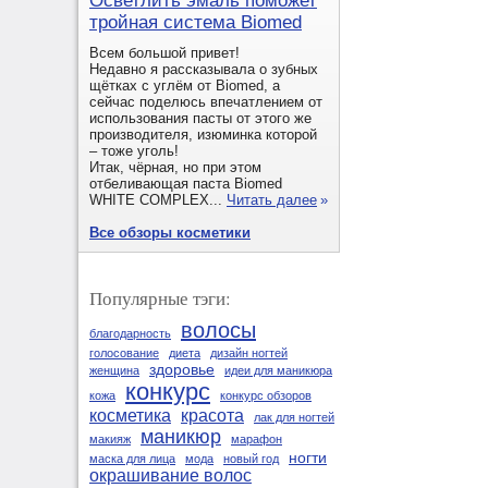
Осветлить эмаль поможет
тройная система Biomed
Всем большой привет!
Недавно я рассказывала о зубных
щётках с углём от Biomed, а
сейчас поделюсь впечатлением от
использования пасты от этого же
производителя, изюминка которой
– тоже уголь!
Итак, чёрная, но при этом
отбеливающая паста Biomed
WHITE COMPLEX...
Читать далее
»
Все обзоры косметики
Популярные тэги:
волосы
благодарность
голосование
диета
дизайн ногтей
здоровье
женщина
идеи для маникюра
конкурс
кожа
конкурс обзоров
косметика
красота
лак для ногтей
маникюр
макияж
марафон
ногти
маска для лица
мода
новый год
окрашивание волос