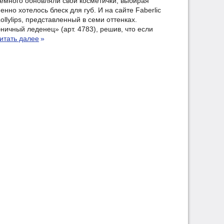
емного обновляли свои косметички, выбирая
но хотелось блеск для губ. И на сайте Faberlic
ollylips, представленный в семи оттенках.
ничный леденец» (арт. 4783), решив, что если
итать далее
»