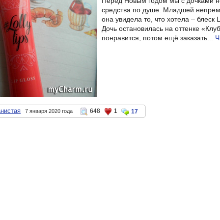
Перед Новым годом мы с дочками н
средства по душе. Младшей непремен
она увидела то, что хотела – блеск L
Дочь остановилась на оттенке «Клуб
понравится, потом ещё заказать...
Ч
анистая
648
1
7 января 2020 года
17