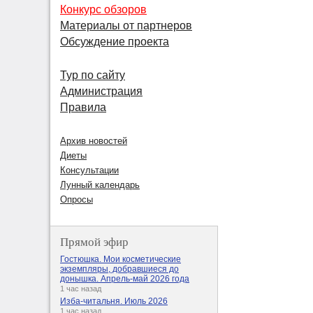
Конкурс обзоров
Материалы от партнеров
Обсуждение проекта
Тур по сайту
Администрация
Правила
Архив новостей
Диеты
Консультации
Лунный календарь
Опросы
Прямой эфир
Гостюшка. Мои косметические
экземпляры, добравшиеся до
донышка. Апрель-май 2026 года
1 час назад
Изба-читальня. Июль 2026
1 час назад