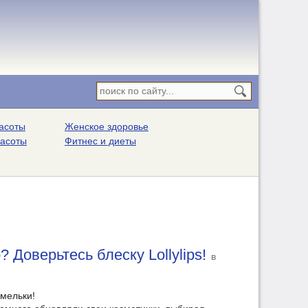
асоты
Женское здоровье
расоты
Фитнес и диеты
 Доверьтесь блеску Lollylips!
в
рмельки!