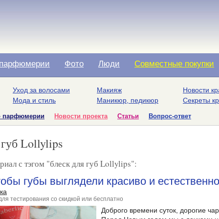
парфюмерии
Фото
Люди
Совместные покупки
Уход за волосами
Макияж
Новости кр
Мода и стиль
Маникюр, педикюр
Секреты к
о парфюмерии
Новости проекта
Статьи
Вопрос-ответ
губ Lollylips
иал с тэгом "блеск для губ Lollylips":
тобы губы выглядели красиво и естественно?
ка
для тестирования со скидкой или бесплатно
Доброго времени суток, дорогие ча