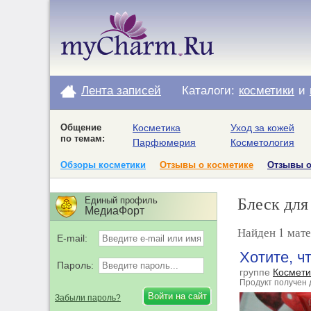
Лента записей
Каталоги:
косметики
и
Общение
Косметика
Уход за кожей
по темам:
Парфюмерия
Косметология
Обзоры косметики
Отзывы о косметике
Отзывы 
Блеск для 
Единый профиль
МедиаФорт
Найден 1 матер
E-mail:
Хотите, ч
Пароль:
группе
Космети
Продукт получен 
Забыли пароль?