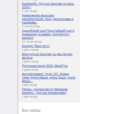
Nadsten91. Пустые баночки за июнь
2026 г.
1 час назад
Немножечко июльских
приобретений. Уход, декоративка и
парфюмы.
6 часов назад
Адыгейский сыр! Простейший сыр в
домашних условиях, получится у
каждого
12 часов назад
Конкурс "Мое лето"
1 день назад
Мои пустые баночки за два летних
месяца
1 день назад
Пустышки июля 2026. Mari67na
1 день назад
Фотофлэшмоб. Этап 141. Новая
тема: Кукла Маша, кукла Даша, кукла
Миша...
2 дня назад
Призы - подарочки от Маришки
(конкурс - Пустые флакончики)
2 дня назад
Кто online