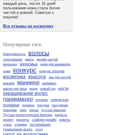
каждый день, после 16 дней
пользования кожа стала более
чистой и ровной. Советую к
покупке!
Все отзывы на косметику
Популярные тэги:
волосы
благодарность
голосование
диета
дизайн ногтей
здоровье
женщина
идеи для маникюра
конкурс
кожа
конкурс обзоров
косметика
красота
лак для ногтей
маникюр
макияж
марафон
ногти
маска для лица
мода
новый год
окрашивание волос
парикмахер
питание
победители
подарки
подарок
покупки
похудение
праздник
приз
призы
пустые баночки
Пустые косметические баночки
радость
рецепт
рецепты
слайдер-дизайн
советы
стиль
стрижка
тестирование
тонирование волос
уход
уход за волосами