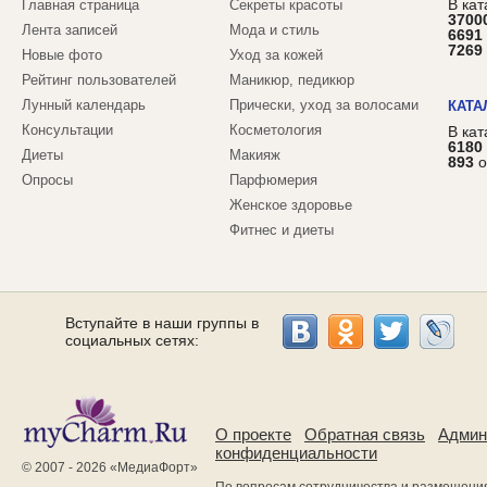
В кат
Главная страница
Секреты красоты
3700
Лента записей
Мода и стиль
6691
7269
Новые фото
Уход за кожей
Рейтинг пользователей
Маникюр, педикюр
Лунный календарь
Прически, уход за волосами
КАТА
Консультации
Косметология
В ка
6180
Диеты
Макияж
893
о
Опросы
Парфюмерия
Женское здоровье
Фитнес и диеты
Вступайте в наши группы в
социальных сетях:
О проекте
Обратная связь
Админ
конфиденциальности
© 2007 - 2026 «
МедиаФорт
»