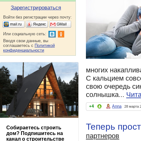
Зарегистрироваться
Войти без регистрации через почту:
mail.ru
Яндекс
GMail
Или социальную сеть:
Вводя свои данные, вы
соглашаетесь с
Политикой
конфиденциальности
многих накаплив
С кальцием совсе
свою очередь син
солнышка...
Чита
+4
Anna
28 марта 
Теперь прост
Собираетесь строить
дом? Подпишитесь на
партнеров
канал о строительстве