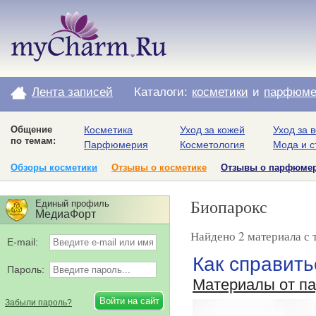
Лента записей
Каталоги:
косметики
и
парфюме
Общение
Косметика
Уход за кожей
Уход за 
по темам:
Парфюмерия
Косметология
Мода и с
Обзоры косметики
Отзывы о косметике
Отзывы о парфюме
Биопарокс
Единый профиль
МедиаФорт
Найдено 2 материала с 
E-mail:
Как справит
Пароль:
Материалы от п
Забыли пароль?