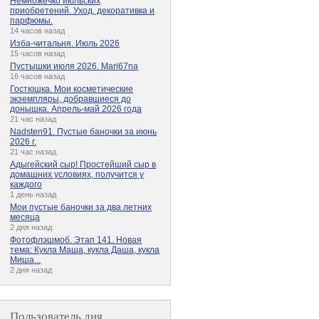
Немножечко июльских
приобретений. Уход, декоративка и
парфюмы.
14 часов назад
Изба-читальня. Июль 2026
15 часов назад
Пустышки июля 2026. Mari67na
16 часов назад
Гостюшка. Мои косметические
экземпляры, добравшиеся до
донышка. Апрель-май 2026 года
21 час назад
Nadsten91. Пустые баночки за июнь
2026 г.
21 час назад
Адыгейский сыр! Простейший сыр в
домашних условиях, получится у
каждого
1 день назад
Мои пустые баночки за два летних
месяца
2 дня назад
Фотофлэшмоб. Этап 141. Новая
тема: Кукла Маша, кукла Даша, кукла
Миша...
2 дня назад
Пользователь дня