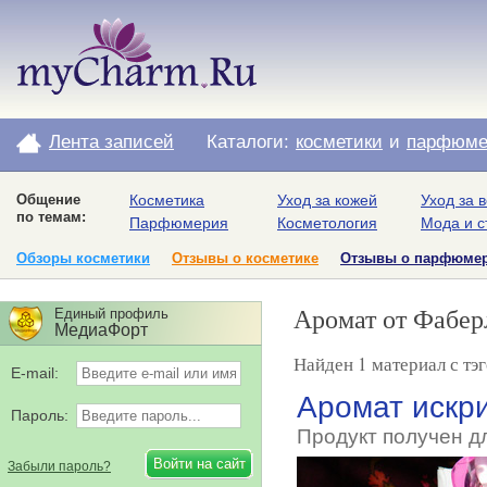
Лента записей
Каталоги:
косметики
и
парфюме
Общение
Косметика
Уход за кожей
Уход за 
по темам:
Парфюмерия
Косметология
Мода и с
Обзоры косметики
Отзывы о косметике
Отзывы о парфюме
Аромат от Фабер
Единый профиль
МедиаФорт
Найден 1 материал с тэ
E-mail:
Аромат искр
Пароль:
Продукт получен д
Забыли пароль?