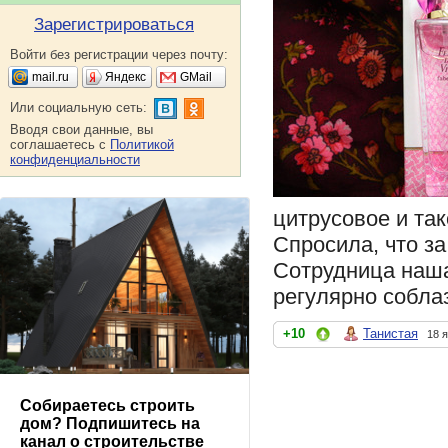
Зарегистрироваться
Войти без регистрации через почту:
mail.ru
Яндекс
GMail
Или социальную сеть:
Вводя свои данные, вы
соглашаетесь с
Политикой
конфиденциальности
цитрусовое и та
Спросила, что з
Сотрудница наша 
регулярно соблаз
+10
Танистая
18 
Собираетесь строить
дом? Подпишитесь на
канал о строительстве