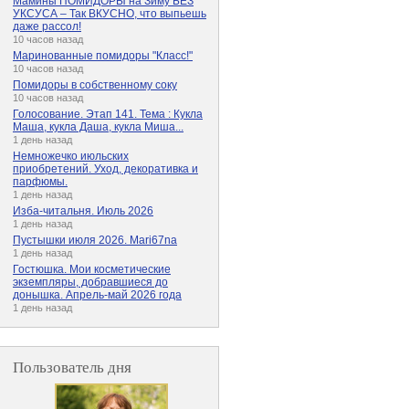
Мамины ПОМИДОРЫ на Зиму БЕЗ
УКСУСА – Так ВКУСНО, что выпьешь
даже рассол!
10 часов назад
Маринованные помидоры "Класс!"
10 часов назад
Помидоры в собственному соку
10 часов назад
Голосование. Этап 141. Тема : Кукла
Маша, кукла Даша, кукла Миша...
1 день назад
Немножечко июльских
приобретений. Уход, декоративка и
парфюмы.
1 день назад
Изба-читальня. Июль 2026
1 день назад
Пустышки июля 2026. Mari67na
1 день назад
Гостюшка. Мои косметические
экземпляры, добравшиеся до
донышка. Апрель-май 2026 года
1 день назад
Пользователь дня