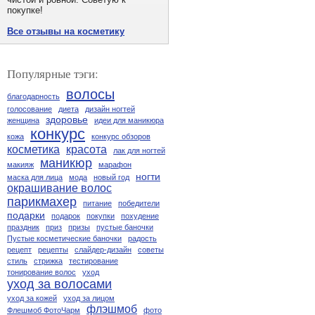
покупке!
Все отзывы на косметику
Популярные тэги:
волосы
благодарность
голосование
диета
дизайн ногтей
здоровье
женщина
идеи для маникюра
конкурс
кожа
конкурс обзоров
косметика
красота
лак для ногтей
маникюр
макияж
марафон
ногти
маска для лица
мода
новый год
окрашивание волос
парикмахер
питание
победители
подарки
подарок
покупки
похудение
праздник
приз
призы
пустые баночки
Пустые косметические баночки
радость
рецепт
рецепты
слайдер-дизайн
советы
стиль
стрижка
тестирование
тонирование волос
уход
уход за волосами
уход за кожей
уход за лицом
флэшмоб
Флешмоб ФотоЧарм
фото