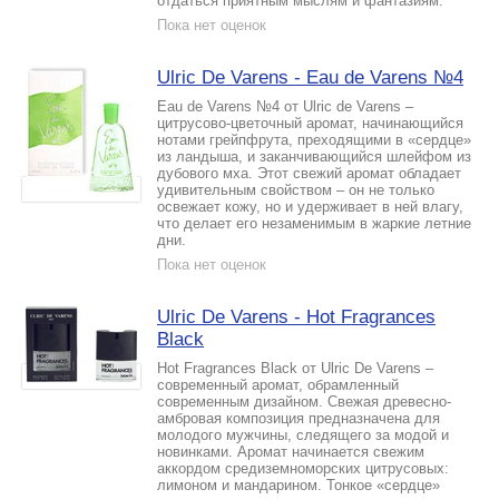
отдаться приятным мыслям и фантазиям.
Пока нет оценок
Ulric De Varens - Eau de Varens №4
Eau de Varens №4 от Ulric de Varens –
цитрусово-цветочный аромат, начинающийся
нотами грейпфрута, преходящими в «сердце»
из ландыша, и заканчивающийся шлейфом из
дубового мха. Этот свежий аромат обладает
удивительным свойством – он не только
освежает кожу, но и удерживает в ней влагу,
что делает его незаменимым в жаркие летние
дни.
Пока нет оценок
Ulric De Varens - Hot Fragrances
Black
Hot Fragrances Black от Ulric De Varens –
современный аромат, обрамленный
современным дизайном. Свежая древесно-
амбровая композиция предназначена для
молодого мужчины, следящего за модой и
новинками. Аромат начинается свежим
аккордом средиземноморских цитрусовых:
лимоном и мандарином. Тонкое «сердце»