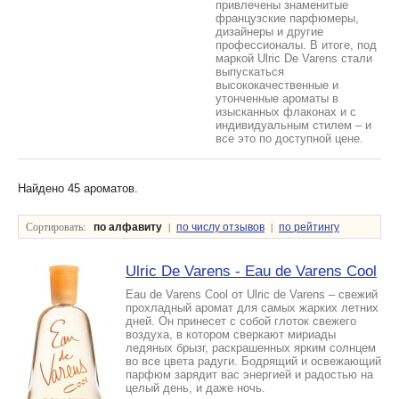
привлечены знаменитые
французские парфюмеры,
дизайнеры и другие
профессионалы. В итоге, под
маркой Ulric De Varens стали
выпускаться
высококачественные и
утонченные ароматы в
изысканных флаконах и с
индивидуальным стилем – и
все это по доступной цене.
Найдено 45 ароматов.
Сортировать:
|
|
по алфавиту
по числу отзывов
по рейтингу
Ulric De Varens - Eau de Varens Cool
Eau de Varens Cool от Ulric de Varens – свежий
прохладный аромат для самых жарких летних
дней. Он принесет с собой глоток свежего
воздуха, в котором сверкают мириады
ледяных брызг, раскрашенных ярким солнцем
во все цвета радуги. Бодрящий и освежающий
парфюм зарядит вас энергией и радостью на
целый день, и даже ночь.