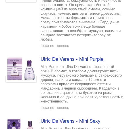
пленительность, сексуальность и невинность
розового цвета. Он привлекает богатой
композицией из ароматной смолы, сочных
фруктов, нежных цветов и теплой древесины.
Начальные ноты бергамота и гелиотропа
сразу притягиваются внимание. «Сердце» из
карамели и бобов тонка еще больше
завораживает, а шлейф из мускуса, ванили и
сандала заставляет потерять голову от
любви.
Пока нет оценок
Ulric De Varens - Mini Purple
Mini Purple от Ulric De Varens - роскошный
пряный аромат, в котором доминируют ноты
мускуса, перуанского бальзама, стираксового
дерева, ванили и сандала. Свежести
парфюмы придают искрящиеся оттенки
мандарина и черной смородины. Кардамон в
сочетании с цветочным букетом из розы,
жасмина и ландыша приносят чувственность и
женственность.
Пока нет оценок
Ulric De Varens - Mini Sexy
Mini Sexy от Ulric De Varens - цветочно-