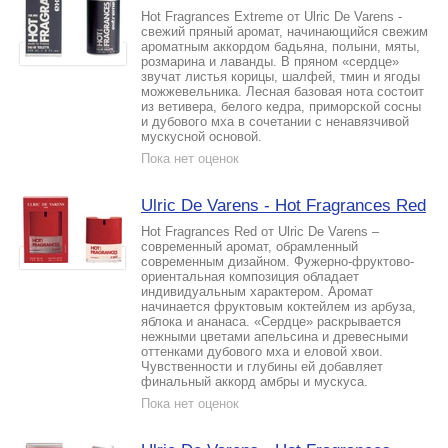
Hot Fragrances Extreme от Ulric De Varens -
свежий пряный аромат, начинающийся свежим
ароматным аккордом бадьяна, полыни, мяты,
розмарина и лаванды. В пряном «сердце»
звучат листья корицы, шалфей, тмин и ягоды
можжевельника. Лесная базовая нота состоит
из ветивера, белого кедра, приморской сосны
и дубового мха в сочетании с ненавязчивой
мускусной основой.
Пока нет оценок
Ulric De Varens - Hot Fragrances Red
Hot Fragrances Red от Ulric De Varens –
современный аромат, обрамленный
современным дизайном. Фужерно-фруктово-
ориентальная композиция обладает
индивидуальным характером. Аромат
начинается фруктовым коктейлем из арбуза,
яблока и ананаса. «Сердце» раскрывается
нежными цветами апельсина и древесными
оттенками дубового мха и еловой хвои.
Чувственности и глубины ей добавляет
финальный аккорд амбры и мускуса.
Пока нет оценок