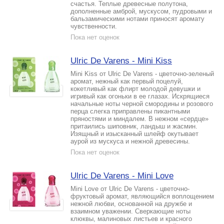
счастья. Теплые древесные полутона,
дополненные амброй, мускусом, пудровыми и
бальзамическими нотами приносят аромату
чувственности.
Пока нет оценок
Ulric De Varens - Mini Kiss
Mini Kiss от Ulric De Varens - цветочно-зеленый
аромат, нежный как первый поцелуй,
кокетливый как флирт молодой девушки и
игривый как огоньки в ее глазах. Искрящиеся
начальные ноты черной смородины и розового
перца слегка приправлены пикантными
пряностями и миндалем. В нежном «сердце»
притаились шиповник, ландыш и жасмин.
Изящный и изысканный шлейф окутывает
аурой из мускуса и нежной древесины.
Пока нет оценок
Ulric De Varens - Mini Love
Mini Love от Ulric De Varens - цветочно-
фруктовый аромат, являющийся воплощением
нежной любви, основанной на дружбе и
взаимном уважении. Сверкающие ноты
клюквы, малиновых листьев и красного