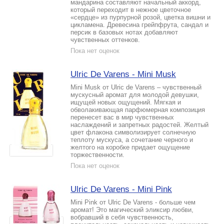
мандарина составляют начальный аккорд,
который переходит в нежное цветочное
«сердце» из пурпурной розой, цветка вишни и
цикламена. Древесина грейпфрута, сандал и
персик в базовых нотах добавляют
чувственных оттенков.
Пока нет оценок
Ulric De Varens - Mini Musk
Mini Musk от Ulric de Varens – чувственный
мускусный аромат для молодой девушки,
ищущей новых ощущений. Мягкая и
обволакивающая парфюмерная композиция
перенесет вас в мир чувственных
наслаждений и запретных радостей. Желтый
цвет флакона символизирует солнечную
теплоту мускуса, а сочетание черного и
желтого на коробке придает ощущение
торжественности.
Пока нет оценок
Ulric De Varens - Mini Pink
Mini Pink от Ulric De Varens - больше чем
аромат! Это магический эликсир любви,
вобравший в себя чувственность,