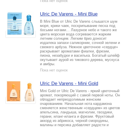
Пока нет оценок
Ulric De Varens - Mini Blue
В Mini Blue от Ulric De Varens слышатся шум
моря, крики чаек, поскрипывание песка под
босыми ногами… Лазурное небо и такого же
цвета морская вода согреваются жарким
летним солнцем. Легким бриз доносит
издалека запахи саликорнии, сочной зелени и
свежего арбуза. Нежное цветочное «сердце»
раскрывает ароматами фиалки, фрезии,
пиона, незабудки и василька. Богатый шлейф
окутывает аурой из тикового дерева, мускуса
и амбры.
Пока нет оценок
Ulric De Varens - Mini Gold
Mini Gold от Ulric De Varens - яркий цветочный
аромат, покоряющий с самой первой ноты. Он
обладает непреодолимым женским
очарованием. Начальная нота кардамона
сменяется женственным «сердцем» из цветов
апельсина, ландыша, магнолии, гвоздики,
герани, иланг-иланга и фрезии. Фруктовый
аккорд из абрикоса, черной смородины,
малины и персика добавляет радости и