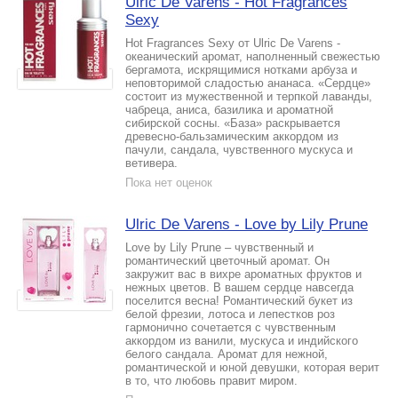
Ulric De Varens - Hot Fragrances
Sexy
Hot Fragrances Sexy от Ulric De Varens -
океанический аромат, наполненный свежестью
бергамота, искрящимися нотками арбуза и
неповторимой сладостью ананаса. «Сердце»
состоит из мужественной и терпкой лаванды,
чабреца, аниса, базилика и ароматной
сибирской сосны. «База» раскрывается
древесно-бальзамическим аккордом из
пачули, сандала, чувственного мускуса и
ветивера.
Пока нет оценок
Ulric De Varens - Love by Lily Prune
Love by Lily Prune – чувственный и
романтический цветочный аромат. Он
закружит вас в вихре ароматных фруктов и
нежных цветов. В вашем сердце навсегда
поселится весна! Романтический букет из
белой фрезии, лотоса и лепестков роз
гармонично сочетается с чувственным
аккордом из ванили, мускуса и индийского
белого сандала. Аромат для нежной,
романтической и юной девушки, которая верит
в то, что любовь правит миром.