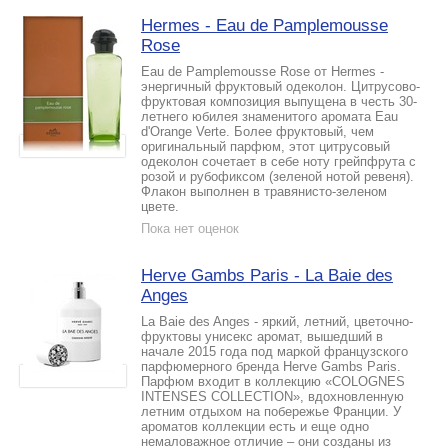
Hermes - Eau de Pamplemousse
Rose
Eau de Pamplemousse Rose от Hermes -
энергичный фруктовый одеколон. Цитрусово-
фруктовая композиция выпущена в честь 30-
летнего юбилея знаменитого аромата Eau
d'Orange Verte. Более фруктовый, чем
оригинальный парфюм, этот цитрусовый
одеколон сочетает в себе ноту грейпфрута с
розой и рубофиксом (зеленой нотой ревеня).
Флакон выполнен в травянисто-зеленом
цвете.
Пока нет оценок
Herve Gambs Paris - La Baie des
Anges
La Baie des Anges - яркий, летний, цветочно-
фруктовы унисекс аромат, вышедший в
начале 2015 года под маркой французского
парфюмерного бренда Herve Gambs Paris.
Парфюм входит в коллекцию «COLOGNES
INTENSES COLLECTION», вдохновленную
летним отдыхом на побережье Франции. У
ароматов коллекции есть и еще одно
немаловажное отличие – они созданы из