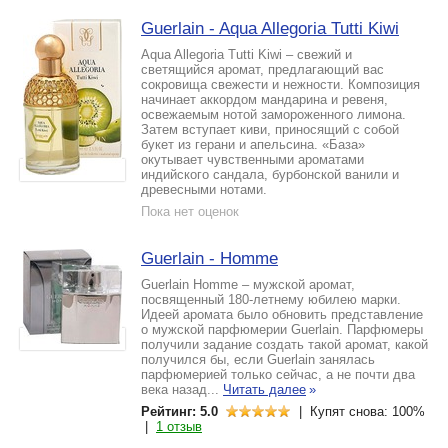
Guerlain - Aqua Allegoria Tutti Kiwi
Aqua Allegoria Tutti Kiwi – свежий и
светящийся аромат, предлагающий вас
сокровища свежести и нежности. Композиция
начинает аккордом мандарина и ревеня,
освежаемым нотой замороженного лимона.
Затем вступает киви, приносящий с собой
букет из герани и апельсина. «База»
окутывает чувственными ароматами
индийского сандала, бурбонской ванили и
древесными нотами.
Пока нет оценок
Guerlain - Homme
Guerlain Homme – мужской аромат,
посвященный 180-летнему юбилею марки.
Идеей аромата было обновить представление
о мужской парфюмерии Guerlain. Парфюмеры
получили задание создать такой аромат, какой
получился бы, если Guerlain занялась
парфюмерией только сейчас, а не почти два
века назад...
Читать далее
»
Рейтинг: 5.0
| Купят снова: 100%
|
1 отзыв