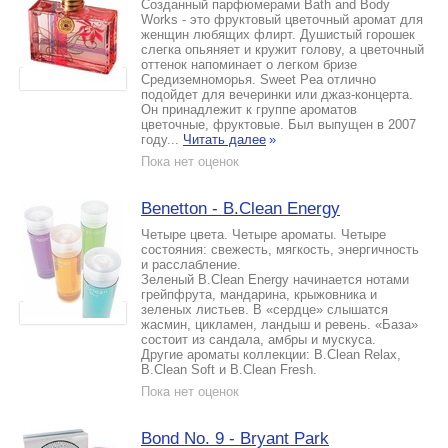
Созданный парфюмерами Bath and Body
Works - это фруктовый цветочный аромат для
женщин любящих флирт. Душистый горошек
слегка опьяняет и кружит голову, а цветочный
оттенок напоминает о легком бризе
Средиземноморья. Sweet Pea отлично
подойдет для вечеринки или джаз-концерта.
Он принадлежит к группе ароматов
цветочные, фруктовые. Был выпущен в 2007
году...
Читать далее
»
Пока нет оценок
Benetton - B.Clean Energy
Четыре цвета. Четыре ароматы. Четыре
состояния: свежесть, мягкость, энергичность
и расслабление.
Зеленый B.Clean Energy начинается нотами
грейпфрута, мандарина, крыжовника и
зеленых листьев. В «сердце» слышатся
жасмин, цикламен, ландыш и ревень. «База»
состоит из сандала, амбры и мускуса.
Другие ароматы коллекции: B.Clean Relax,
B.Clean Soft и B.Clean Fresh.
Пока нет оценок
Bond No. 9 - Bryant Park