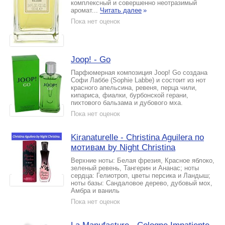
комплексный и совершенно неотразимый
аромат...
Читать далее
»
Пока нет оценок
Joop! - Go
Парфюмерная композиция Joop! Go создана
Софи Лаббе (Sophie Labbe) и состоит из нот
красного апельсина, ревеня, перца чили,
кипариса, фиалки, бурбонской герани,
пихтового бальзама и дубового мха.
Пока нет оценок
Kiranaturelle - Christina Aguilera по
мотивам by Night Christina
Верхние ноты: Белая фрезия, Красное яблоко,
зеленый ревень, Тангерин и Ананас; ноты
сердца: Гелиотроп, цветы персика и Ландыш;
ноты базы: Сандаловое дерево, дубовый мох,
Амбра и ваниль
Пока нет оценок