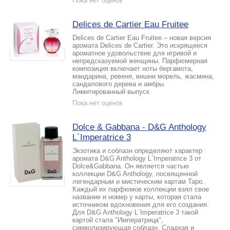
Пока нет оценок
Delices de Cartier Eau Fruitee
Delices de Cartier Eau Fruitee – новая версия
аромата Delices de Cartier. Это искрящееся
ароматное удовольствие для игривой и
непредсказуемой женщины. Парфюмерная
композиция включает ноты бергамота,
мандарина, ревеня, вишни морель, жасмина,
сандалового дерева и амбры.
Лимитированный выпуск.
Пока нет оценок
Dolce & Gabbana - D&G Anthology
L`Imperatrice 3
Экзотика и соблазн определяют характер
аромата D&G Anthology L`Imperatrice 3 от
Dolce&Gabbana. Он является частью
коллекции D&G Anthology, посвященной
легендарным и мистическим картам Таро.
Каждый их парфюмов коллекции взял свое
название и номер у карты, которая стала
источником вдохновения для его создания.
Для D&G Anthology L`Imperatrice 3 такой
картой стала "Императрица",
символизирующая соблазн. Сладкая и