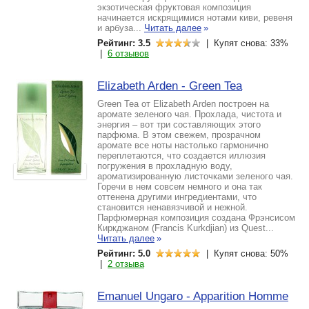
экзотическая фруктовая композиция
начинается искрящимися нотами киви, ревеня
и арбуза...
Читать далее
»
Рейтинг: 3.5
| Купят снова: 33%
|
6 отзывов
Elizabeth Arden - Green Tea
Green Tea от Elizabeth Arden построен на
аромате зеленого чая. Прохлада, чистота и
энергия – вот три составляющих этого
парфюма. В этом свежем, прозрачном
аромате все ноты настолько гармонично
переплетаются, что создается иллюзия
погружения в прохладную воду,
ароматизированную листочками зеленого чая.
Горечи в нем совсем немного и она так
оттенена другими ингредиентами, что
становится ненавязчивой и нежной.
Парфюмерная композиция создана Фрэнсисом
Киркджаном (Francis Kurkdjian) из Quest...
Читать далее
»
Рейтинг: 5.0
| Купят снова: 50%
|
2 отзыва
Emanuel Ungaro - Apparition Homme