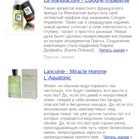
La Manufacture - Cologne Impatiente
Линия ароматов известного французского
бренда La Manufacture выпустила свой
четвертый парфюм под названием Cologne
Impatiente. Также как и предыдущие издания,
новый аромат сочетает в себе элегантность и
глубину, талант и простоту роскоши. Новые
духи были сделаны независимыми мастерами
из лучших ингредиентов Грасса. Создателем
композиции стала парфюмер Карине
Дюбрейль (Karine Dubreuil)...
Читать далее
»
Пока нет оценок
Lancome - Miracle Homme
L`Aquatonic
Может ли обычная вода поражать нас
настолько, что будет занимать все мысли и
чувства? Да, если это дикий и неукротимый
океан, таящий в себе множество загадок,
опасностей и бесценных находок. Да, если это
бесконечная цепь невозмутимых озер,
которые лежат так уже долгие тысячи лет и в
которых отражаются медленно плывущие
облака. Да, если это быстрая горная речки,
прокладывающая себе путь через безмолвные
камни, непроходимые заросли и
непреодолимые препятствия...
Читать далее
»