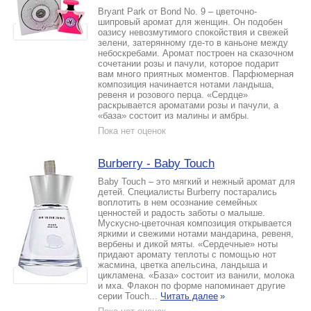
Bryant Park от Bond No. 9 – цветочно-
шипровый аромат для женщин. Он подобен
оазису невозмутимого спокойствия и свежей
зелени, затерянному где-то в каньоне между
небоскребами. Аромат построен на сказочном
сочетании розы и пачули, которое подарит
вам много приятных моментов. Парфюмерная
композиция начинается нотами ландыша,
ревеня и розового перца. «Сердце»
раскрывается ароматами розы и пачули, а
«база» состоит из малины и амбры.
Пока нет оценок
Burberry - Baby Touch
Baby Touch – это мягкий и нежный аромат для
детей. Специалисты Burberry постарались
воплотить в нем осознание семейных
ценностей и радость заботы о малыше.
Мускусно-цветочная композиция открывается
яркими и свежими нотами мандарина, ревеня,
вербены и дикой мяты. «Сердечные» ноты
придают аромату теплоты с помощью нот
жасмина, цветка апельсина, ландыша и
цикламена. «База» состоит из ванили, молока
и мха. Флакон по форме напоминает другие
серии Touch...
Читать далее
»