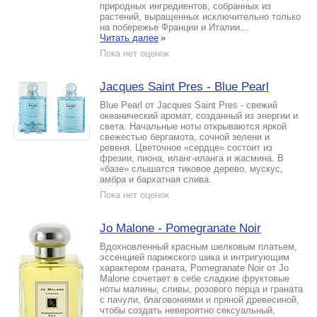
природных ингредиентов, собранных из
растений, выращенных исключительно только
на побережье Франции и Италии...
Читать далее
»
Пока нет оценок
Jacques Saint Pres - Blue Pearl
Blue Pearl от Jacques Saint Pres - свежий
океанический аромат, созданный из энергии и
света. Начальные ноты открываются яркой
свежестью бергамота, сочной зелени и
ревеня. Цветочное «сердце» состоит из
фрезии, пиона, иланг-иланга и жасмина. В
«базе» слышатся тиковое дерево, мускус,
амбра и бархатная слива.
Пока нет оценок
Jo Malone - Pomegranate Noir
Вдохновленный красным шелковым платьем,
эссенцией парижского шика и интригующим
характером граната, Pomegranate Noir от Jo
Malone сочетает в себе сладкие фруктовые
ноты малины, сливы, розового перца и граната
с пачули, благовониями и пряной древесиной,
чтобы создать невероятно сексуальный,