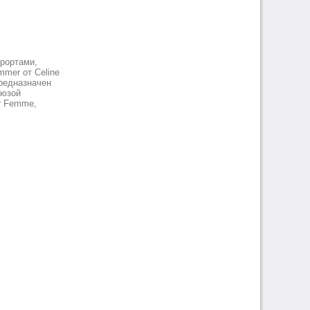
рортами,
mer от Celine
редназначен
рюзой
r Femme,