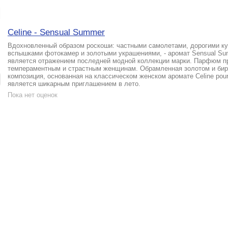
Celine - Sensual Summer
Вдохновленный образом роскоши: частными самолетами, дорогими ку
вспышками фотокамер и золотыми украшениями, - аромат Sensual Sum
является отражением последней модной коллекции марки. Парфюм п
темпераментным и страстным женщинам. Обрамленная золотом и би
композиция, основанная на классическом женском аромате Celine pou
является шикарным приглашением в лето.
Пока нет оценок