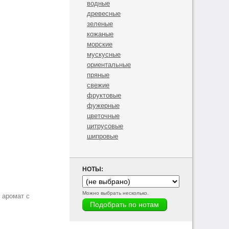
водные
древесные
зеленые
кожаные
морские
мускусные
ориентальные
пряные
свежие
фруктовые
фужерные
цветочные
цитрусовые
шипровые
НОТЫ:
Можно выбрать несколько.
 аромат с