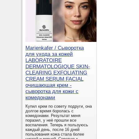
Marienkafer / Сыворотка
для ухода за кожей
LABORATOIRE
DERMATOLOGIQUE SKIN-
CLEARING EXFOLIATING
CREAM SERUM FACIAL
очищающая крем -
сыворотка для кожи с
комедонами
Купил крем по совету подруги, она
долгое время боролась с
комедонами. Результат меня
поразил, у неё прошли все
воспаления. Теперь я пользуюсь
каждый день, после 16 дней
пользования кожа стала более
чистой и ровной. Советую к