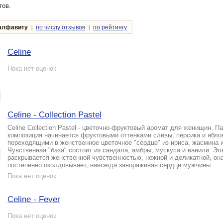
тов.
|
|
алфавиту
по числу отзывов
по рейтингу
Celine
Пока нет оценок
Celine - Collection Pastel
Celine Collection Pastel - цветочно-фруктовый аромат для женищин. 
композиция начинается фруктовыми оттенками сливы, персика и ябло
переходящими в женственное цветочное "сердце" из ириса, жасмина и
Чувственная "база" состоит из сандала, амбры, мускуса и ванили. Э
раскрывается женственной чувственностью, нежной и деликатной, она
постепенно околдовывает, навсегда завораживая сердце мужчины.
Пока нет оценок
Celine - Fever
Пока нет оценок