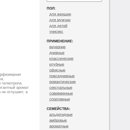
ПОЛ:
для женщин
для мужчин
для детей
унисекс
ПРИМЕНЕНИЕ:
вечерние
дневные
классические
клубные
офисные
Парфюмерная
повседневные
ка,
романтические
 гелиотропа.
легантный аромат
сексуальные
 не оглушает, а
современные
спортивные
СЕМЕЙСТВА:
альдегидные
амбровые
ароматные