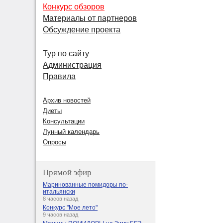
Конкурс обзоров
Материалы от партнеров
Обсуждение проекта
Тур по сайту
Администрация
Правила
Архив новостей
Диеты
Консультации
Лунный календарь
Опросы
Прямой эфир
Маринованные помидоры по-
итальянски
8 часов назад
Конкурс "Мое лето"
9 часов назад