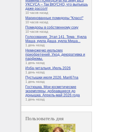
Мамины ПОМИДОРЫ на Зиму БЕЗ
УКСУСА – Так ВКУСНО, что выпьешь
даже рассол!
10 часов назад
Маринованные помидоры "Класс!"
10 часов назад
Помидоры в собственному соку
10 часов назад
Голосование. Этап 141. Тема : Кукла
Маша, кукла Даша, кукла Миша...
1 день назад
Немножечко июльских
приобретений. Уход, декоративка и
парфюмы.
1 день назад
Изба-читальня. Июль 2026
1 день назад
Пустышки июля 2026. Mari67na
1 день назад
Гостюшка. Мои косметические
экземпляры, добравшиеся до
донышка. Апрель-май 2026 года
1 день назад
Пользователь дня