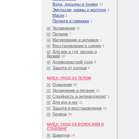
Вода, лосьоны и тоники
13
Эмульсии, кремы и молочко
4
Маски
1
Пилинги и гоммажи
1
Увлажнение
11
Питание
7
Матирование и антиакне
1
Восстановление и сияние
5
Для век и губ, ресниц и
бровей
20
Антивозрастной уход
8
Защита от солнца
4
NIVEA: УХОД ЗА ТЕЛОМ
Очищение
46
Увлажнение и питание
21
Стройность и антицеллюлит
1
Для рук и ног
11
Защита и восстановление
10
Гигиена
34
NIVEA: УХОД ЗА ВОЛОСАМИ И
СТАЙЛИНГ
Шампуни
14