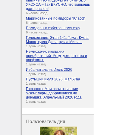
Мамины ПОМИДОРЫ на Зиму БЕЗ
УКСУСА – Так ВКУСНО, что выпьешь
даже рассол!
6 часов назад
Маринованные помидоры "Класс!"
6 часов назад
Помидоры в собственному соку
6 часов назад
Голосование. Этап 141. Тема : Кукла
Маша, кукла Даша, кукла Миша...
1 день назад
Немножечко июльских
приобретений. Уход, декоративка и
парфюмы.
1 день назад
Изба-читальня. Июль 2026
1 день назад
Пустышки июля 2026. Mari67na
1 день назад
Гостюшка. Мои косметические
экземпляры, добравшиеся до
донышка. Апрель-май 2026 года
1 день назад
Пользователь дня