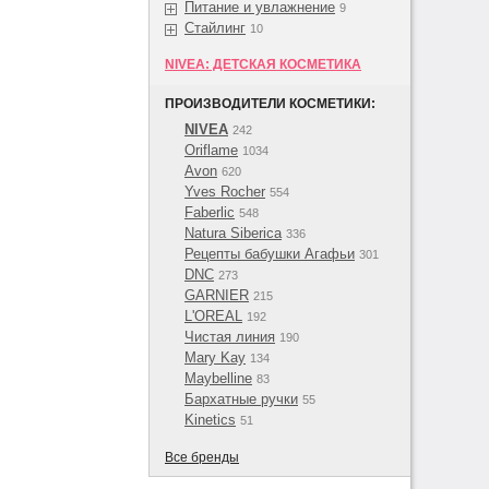
Питание и увлажнение
9
Стайлинг
10
NIVEA: ДЕТСКАЯ КОСМЕТИКА
ПРОИЗВОДИТЕЛИ КОСМЕТИКИ:
NIVEA
242
Oriflame
1034
Avon
620
Yves Rocher
554
Faberlic
548
Natura Siberica
336
Рецепты бабушки Агафьи
301
DNC
273
GARNIER
215
L'OREAL
192
Чистая линия
190
Mary Kay
134
Maybelline
83
Бархатные ручки
55
Kinetics
51
Все бренды