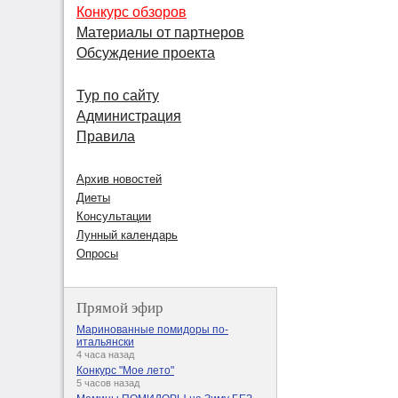
Конкурс обзоров
Материалы от партнеров
Обсуждение проекта
Тур по сайту
Администрация
Правила
Архив новостей
Диеты
Консультации
Лунный календарь
Опросы
Прямой эфир
Маринованные помидоры по-
итальянски
4 часа назад
Конкурс "Мое лето"
5 часов назад