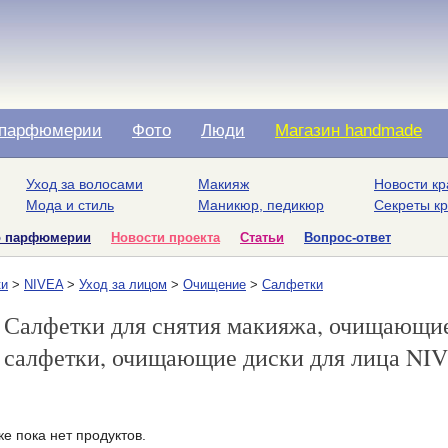
парфюмерии
Фото
Люди
Магазин handmade
Уход за волосами
Макияж
Новости кр
Мода и стиль
Маникюр, педикюр
Секреты к
о парфюмерии
Новости проекта
Статьи
Вопрос-ответ
ки
>
NIVEA
>
Уход за лицом
>
Очищение
>
Салфетки
Салфетки для снятия макияжа, очищающи
салфетки, очищающие диски для лица NI
е пока нет продуктов.