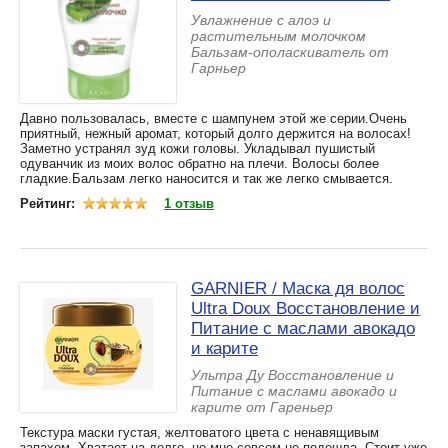
Увлажнение c алоэ и
растительным молочком
Бальзам-ополаскиватель от
Гарньер
Давно пользовалась, вместе с шампунем этой же серии.Очень
приятный, нежный аромат, который долго держится на волосах!
Заметно устранял зуд кожи головы. Укладывал пушистый
одуванчик из моих волос обратно на плечи. Волосы более
гладкие.Бальзам легко наносится и так же легко смывается.
Рейтинг:
1 отзыв
GARNIER / Маска дя волос
Ultra Doux Восстановление и
Питание с маслами авокадо
и карите
Ультра Ду Восстановление и
Питание с маслами авокадо и
карите от Гареньер
Текстура маски густая, желтоватого цвета с ненавящивым
запахом. Хватает на долго, но мне совсем не подошла. Стоит уже